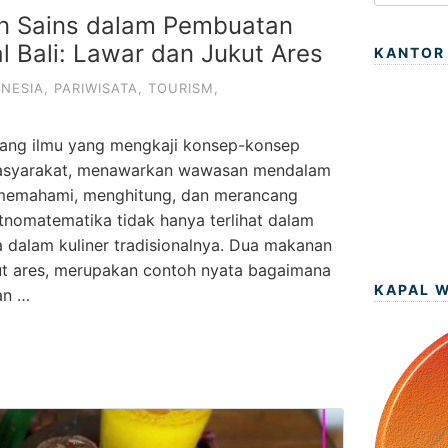
n Sains dalam Pembuatan
l Bali: Lawar dan Jukut Ares
KANTOR
NESIA
,
PARIWISATA
,
TOURISM
,
ang ilmu yang mengkaji konsep-konsep
asyarakat, menawarkan wawasan mendalam
memahami, menghitung, dan merancang
, etnomatematika tidak hanya terlihat dalam
uga dalam kuliner tradisionalnya. Dua makanan
ukut ares, merupakan contoh nyata bagaimana
KAPAL 
an …