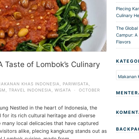
Plecing Ka
Culinary He
The Global
Campur: A 
Flavors
KATEGO
A Taste of Lombok’s Culinary
Kategori
AKANAN KHAS INDONESIA
,
PARIWISATA
,
SM
,
TRAVEL INDONESIA
,
WISATA
·
OCTOBER
MENTER
ung Nestled in the heart of Indonesia, the
KOMENT
or its rich cultural heritage and diverse
e many local delicacies that have captured
BACKPA
visitors alike, plecing kangkung stands out as
nal Lombok cuisine, made from …