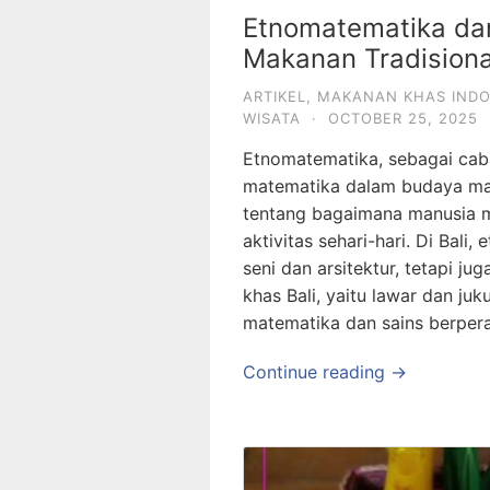
Etnomatematika da
Makanan Tradisiona
ARTIKEL
,
MAKANAN KHAS INDO
WISATA
·
OCTOBER 25, 2025
Etnomatematika, sebagai cab
matematika dalam budaya m
tentang bagaimana manusia 
aktivitas sehari-hari. Di Bali
seni dan arsitektur, tetapi j
khas Bali, yaitu lawar dan j
matematika dan sains berper
Continue reading →