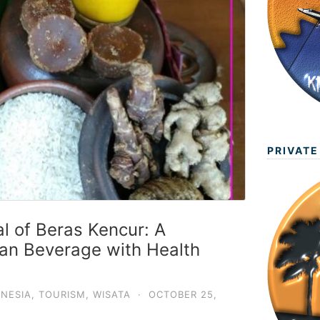
PRIVATE
l of Beras Kencur: A
ian Beverage with Health
NESIA
,
TOURISM
,
WISATA
·
OCTOBER 25,