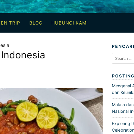
EN TRIP
BLOG
HUBUNGI KAMI
esia
PENCAR
Indonesia
Search
for:
POSTIN
Mengenal Ar
dan Keunik
Makna dan 
Nasional I
Exploring t
Celebration