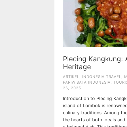
Plecing Kangkung: 
Heritage
ARTIKEL
,
INDONESIA TRAVEL
,
M
PARIWISATA INDONESIA
,
TOURI
26, 2025
Introduction to Plecing Kangk
island of Lombok is renowned f
culinary traditions. Among th
the hearts of both locals and 
a beloved dish. This traditio