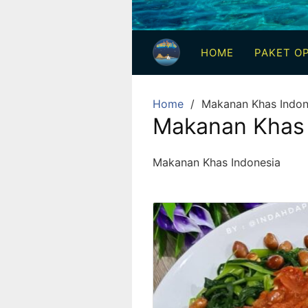
3
Hari
HOME
PAKET OP
2
Malam,
2
Home
Makanan Khas Indon
Hari
Makanan Khas 
1
Malam
Makanan Khas Indonesia
dan
1
Hari
Penuh