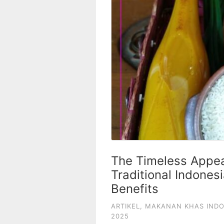
The Timeless Appea
Traditional Indones
Benefits
ARTIKEL
,
MAKANAN KHAS INDO
2025