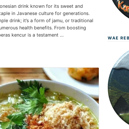
ndonesian drink known for its sweet and
taple in Javanese culture for generations.
ple drink; it’s a form of jamu, or traditional
numerous health benefits. From boosting
 beras kencur is a testament …
WAE RE