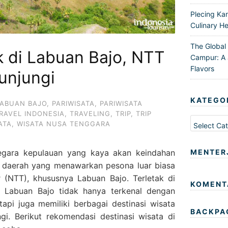
Plecing Ka
Culinary He
The Global
k di Labuan Bajo, NTT
Campur: A 
Flavors
unjungi
KATEGO
ABUAN BAJO
,
PARIWISATA
,
PARIWISATA
RAVEL INDONESIA
,
TRAVELING
,
TRIP
,
TRIP
Kategori
ATA
,
WISATA NUSA TENGGARA
negara kepulauan yang kaya akan keindahan
MENTER
u daerah yang menawarkan pesona luar biasa
 (NTT), khususnya Labuan Bajo. Terletak di
KOMENT
 Labuan Bajo tidak hanya terkenal dengan
api juga memiliki berbagai destinasi wisata
BACKPA
gi. Berikut rekomendasi destinasi wisata di