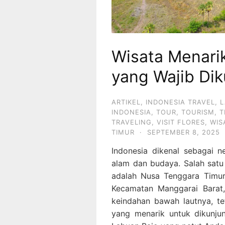
Wisata Menari
yang Wajib Dik
ARTIKEL
,
INDONESIA TRAVEL
,
L
INDONESIA
,
TOUR
,
TOURISM
,
T
TRAVELING
,
VISIT FLORES
,
WIS
TIMUR
·
SEPTEMBER 8, 2025
Indonesia dikenal sebagai 
alam dan budaya. Salah sat
adalah Nusa Tenggara Timur
Kecamatan Manggarai Barat,
keindahan bawah lautnya, tet
yang menarik untuk dikunjun