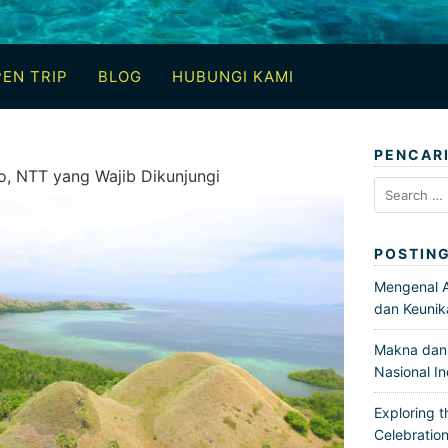
EN TRIP
BLOG
HUBUNGI KAMI
PENCAR
o, NTT yang Wajib Dikunjungi
Search
for:
POSTIN
Mengenal Ar
dan Keunik
Makna dan 
Nasional I
Exploring t
Celebration