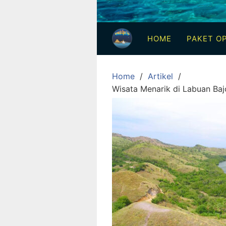
3
Hari
HOME
PAKET OP
2
Malam,
2
Home
Artikel
Hari
Wisata Menarik di Labuan Baj
1
Malam
dan
1
Hari
Penuh