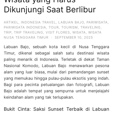
Hari
Dikunjungi Saat Berlibur
2
Malam,
ARTIKEL
,
INDONESIA TRAVEL
,
LABUAN BAJO
,
PARIWISATA
,
2
PARIWISATA INDONESIA
,
TOUR
,
TOURISM
,
TRAVELING
,
TRIP
,
TRIP TRAVELING
,
VISIT FLORES
,
WISATA
,
WISATA
Hari
NUSA TENGGARA TIMUR
·
SEPTEMBER 10, 2025
1
Labuan Bajo, sebuah kota kecil di Nusa Tenggara
Malam
Timur, dikenal sebagai salah satu destinasi wisata
dan
paling menarik di Indonesia. Terletak di dekat Taman
1
Nasional Komodo, Labuan Bajo menawarkan pesona
Hari
alam yang luar biasa, mulai dari pemandangan sunset
Penuh
yang memukau hingga pulau-pulau eksotis yang indah.
Bagi para pecinta petualangan dan fotografi, Labuan
Bajo adalah tempat yang sempurna untuk menjelajahi
keindahan alam yang tak terlupakan.
Bukit Cinta: Saksi Sunset Terbaik di Labuan