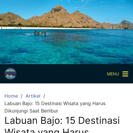
Skip
to
content
Paket
Wisata
Sharing
Trip
Komodo
Paket
Wisata
MENU
Open
Trip
Home
Artikel
Pulau
Labuan Bajo: 15 Destinasi Wisata yang Harus
Komodo
Dikunjungi Saat Berlibur
Labuan
Labuan Bajo: 15 Destinasi
Bajo
Wisata yang Harus
3