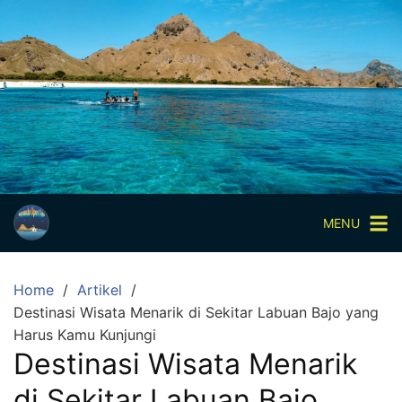
Skip
to
content
Paket
Wisata
Sharing
Trip
Komodo
Paket
Wisata
MENU
Open
Trip
Home
Artikel
Pulau
Destinasi Wisata Menarik di Sekitar Labuan Bajo yang
Komodo
Harus Kamu Kunjungi
Labuan
Destinasi Wisata Menarik
Bajo
di Sekitar Labuan Bajo
3