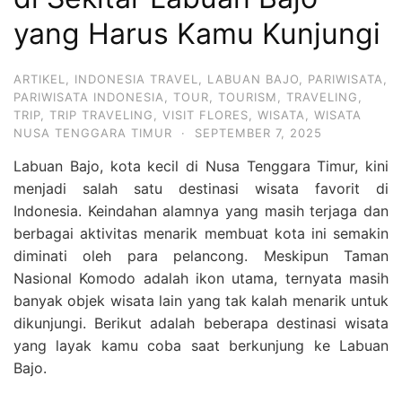
Hari
yang Harus Kamu Kunjungi
2
Malam,
ARTIKEL
,
INDONESIA TRAVEL
,
LABUAN BAJO
,
PARIWISATA
,
2
PARIWISATA INDONESIA
,
TOUR
,
TOURISM
,
TRAVELING
,
TRIP
,
TRIP TRAVELING
,
VISIT FLORES
,
WISATA
,
WISATA
Hari
NUSA TENGGARA TIMUR
·
SEPTEMBER 7, 2025
1
Labuan Bajo, kota kecil di Nusa Tenggara Timur, kini
Malam
menjadi salah satu destinasi wisata favorit di
dan
Indonesia. Keindahan alamnya yang masih terjaga dan
1
berbagai aktivitas menarik membuat kota ini semakin
Hari
diminati oleh para pelancong. Meskipun Taman
Penuh
Nasional Komodo adalah ikon utama, ternyata masih
banyak objek wisata lain yang tak kalah menarik untuk
dikunjungi. Berikut adalah beberapa destinasi wisata
yang layak kamu coba saat berkunjung ke Labuan
Bajo.