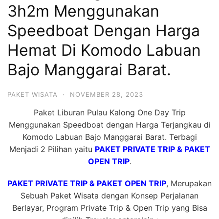
3h2m Menggunakan
Hari
2
Speedboat Dengan Harga
Malam,
Hemat Di Komodo Labuan
2
Bajo Manggarai Barat.
Hari
1
Malam
PAKET WISATA
·
NOVEMBER 28, 2023
dan
Paket Liburan Pulau Kalong One Day Trip
1
Menggunakan Speedboat dengan Harga Terjangkau di
Hari
Komodo Labuan Bajo Manggarai Barat. Terbagi
Penuh
Menjadi 2 Pilihan yaitu
PAKET PRIVATE TRIP & PAKET
OPEN TRIP
.
PAKET PRIVATE TRIP & PAKET OPEN TRIP
, Merupakan
Sebuah Paket Wisata dengan Konsep Perjalanan
Berlayar, Program Private Trip & Open Trip yang Bisa