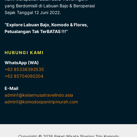
yang Berdomisili di Labuan Bajo & Beroperasi
Sejak Tanggal 12 Juni 2022.
“Explore Labuan Bajo, Komodo & Flores,
Petualangan Tak TerBATAS !!!”
HUBUNGI KAMI
WhatsApp (WA)
+62 85338393535
+62 85704060204
E-Mail
admin1@keisernusatravelindo.asia
admin1@komodoopentripmurah.com
Copyright © 2026 Paket Wisata Sharing Trip Komodo