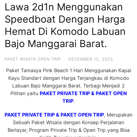
Lawa 2d1n Menggunakan
Hari
2
Speedboat Dengan Harga
Malam,
Hemat Di Komodo Labuan
2
Bajo Manggarai Barat.
Hari
1
Malam
PAKET WISATA OPEN TRIP
·
DECEMBER 12, 2023
dan
Paket Tamasya Pink Beach 1 Hari Menggunakan Kapal
1
Kayu Standart dengan Harga Terjangkau di Komodo
Hari
Labuan Bajo Manggarai Barat. Terbagi Menjadi 2
Penuh
Pilihan yaitu
PAKET PRIVATE TRIP & PAKET OPEN
TRIP
.
PAKET PRIVATE TRIP & PAKET OPEN TRIP
, Merupakan
Sebuah Paket Wisata dengan Konsep Perjalanan
Berlayar, Program Private Trip & Open Trip yang Bisa