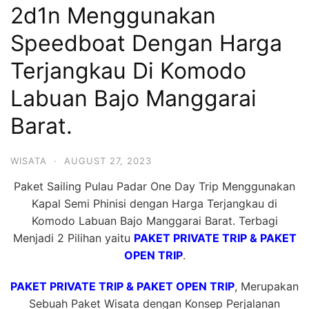
2d1n Menggunakan
Hari
2
Speedboat Dengan Harga
Malam,
Terjangkau Di Komodo
2
Labuan Bajo Manggarai
Hari
1
Barat.
Malam
dan
WISATA
·
AUGUST 27, 2023
1
Paket Sailing Pulau Padar One Day Trip Menggunakan
Hari
Kapal Semi Phinisi dengan Harga Terjangkau di
Penuh
Komodo Labuan Bajo Manggarai Barat. Terbagi
Menjadi 2 Pilihan yaitu
PAKET PRIVATE TRIP & PAKET
OPEN TRIP
.
PAKET PRIVATE TRIP & PAKET OPEN TRIP
, Merupakan
Sebuah Paket Wisata dengan Konsep Perjalanan