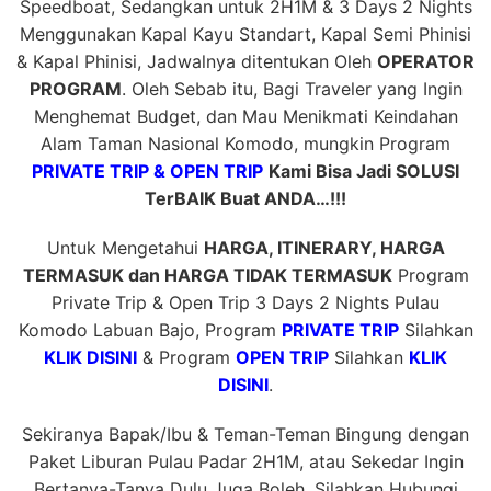
Speedboat, Sedangkan untuk 2H1M & 3 Days 2 Nights
Menggunakan Kapal Kayu Standart, Kapal Semi Phinisi
& Kapal Phinisi, Jadwalnya ditentukan Oleh
OPERATOR
PROGRAM
. Oleh Sebab itu, Bagi Traveler yang Ingin
Menghemat Budget, dan Mau Menikmati Keindahan
Alam Taman Nasional Komodo, mungkin Program
PRIVATE TRIP & OPEN TRIP
Kami Bisa Jadi SOLUSI
TerBAIK Buat ANDA…!!!
Untuk Mengetahui
HARGA, ITINERARY, HARGA
TERMASUK dan HARGA TIDAK TERMASUK
Program
Private Trip & Open Trip 3 Days 2 Nights Pulau
Komodo Labuan Bajo, Program
PRIVATE TRIP
Silahkan
KLIK DISINI
& Program
OPEN TRIP
Silahkan
KLIK
DISINI
.
Sekiranya Bapak/Ibu & Teman-Teman Bingung dengan
Paket Liburan Pulau Padar 2H1M, atau Sekedar Ingin
Bertanya-Tanya Dulu Juga Boleh, Silahkan Hubungi