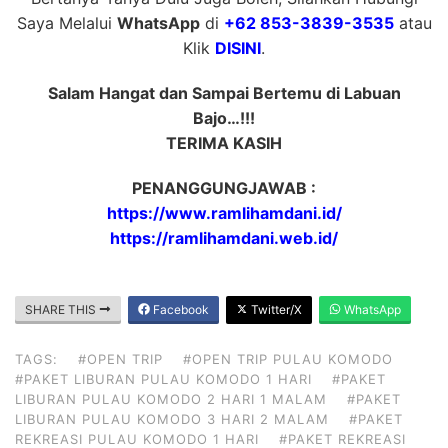
Saya Melalui
WhatsApp
di
+62 853-3839-3535
atau
Klik
DISINI
.
Salam Hangat dan Sampai Bertemu di Labuan
Bajo…!!!
TERIMA KASIH
PENANGGUNGJAWAB :
https://www.ramlihamdani.id/
https://ramlihamdani.web.id/
SHARE THIS
Facebook
Twitter/X
WhatsApp
TAGS:
#OPEN TRIP
#OPEN TRIP PULAU KOMODO
#PAKET LIBURAN PULAU KOMODO 1 HARI
#PAKET
LIBURAN PULAU KOMODO 2 HARI 1 MALAM
#PAKET
LIBURAN PULAU KOMODO 3 HARI 2 MALAM
#PAKET
REKREASI PULAU KOMODO 1 HARI
#PAKET REKREASI