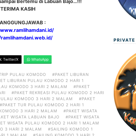
Sampai Bertemu di Labuan Bajo…!!!
TERIMA KASIH
ANGGUNGJAWAB :
//www.ramlihamdani.id/
//ramlihamdani.web.id/
PRIVATE
Twitter/X
WhatsApp
TRIP PULAU KOMODO
#PAKET LIBURAN
ET LIBURAN PULAU KOMODO 2 HARI 1
LAU KOMODO 3 HARI 2 MALAM
#PAKET
ARI
#PAKET REKREASI PULAU KOMODO 2 HARI
 PULAU KOMODO 3 HARI 2 MALAM
#PAKET
#PAKET TUR PULAU KOMODO 2 HARI 1
 KOMODO 3 HARI 2 MALAM
#PAKET WISATA
AKET WISATA LABUAN BAJO
#PAKET WISATA
KET WISATA PULAU KOMODO 2 HARI 1 MALAM
O 3 HARI 2 MALAM
#SAILING KOMODO 1
ARI 1 MALAM
#SAILING KOMODO 3 HARI 2