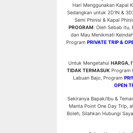
Hari Menggunakan Kapal K
Sedangkan untuk 2D1N & 3D2
Semi Phinisi & Kapal Phin
PROGRAM
. Oleh Sebab itu,
dan Mau Menikmati Keinda
Program
PRIVATE TRIP & OP
Untuk Mengetahui
HARGA, 
TIDAK TERMASUK
Program P
Labuan Bajo, Program
PRI
OPEN T
Sekiranya Bapak/Ibu & Tema
Manta Point One Day Trip, a
Boleh, Silahkan Hubungi Say