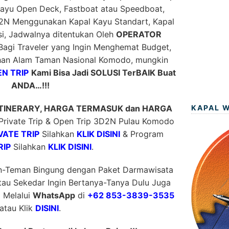
ayu Open Deck, Fastboat atau Speedboat,
N Menggunakan Kapal Kayu Standart, Kapal
isi, Jadwalnya ditentukan Oleh
OPERATOR
 Bagi Traveler yang Ingin Menghemat Budget,
han Alam Taman Nasional Komodo, mungkin
EN TRIP
Kami Bisa Jadi SOLUSI TerBAIK Buat
ANDA…!!!
KAPAL 
ITINERARY, HARGA TERMASUK dan HARGA
rivate Trip & Open Trip 3D2N Pulau Komodo
VATE TRIP
Silahkan
KLIK DISINI
& Program
RIP
Silahkan
KLIK DISINI
.
n-Teman Bingung dengan Paket Darmawisata
tau Sekedar Ingin Bertanya-Tanya Dulu Juga
a Melalui
WhatsApp
di
+62 853-3839-3535
atau Klik
DISINI
.