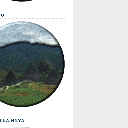
BO
N LAINNYA