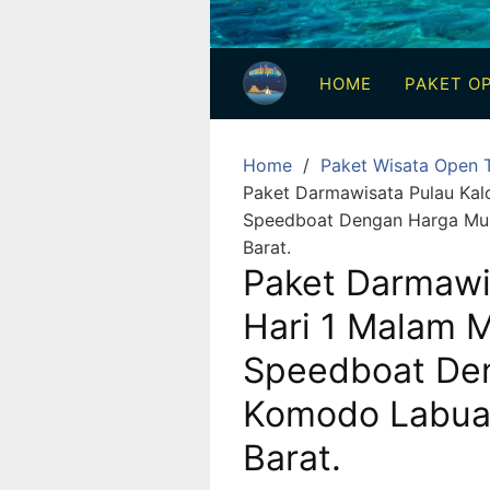
3
Hari
HOME
PAKET OP
2
Malam,
2
Home
Paket Wisata Open T
Hari
Paket Darmawisata Pulau Ka
1
Speedboat Dengan Harga Mur
Malam
Barat.
dan
Paket Darmawi
1
Hari 1 Malam
Hari
Speedboat De
Penuh
Komodo Labua
Barat.