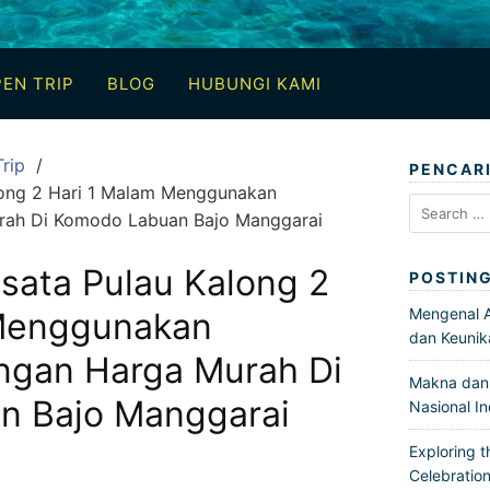
EN TRIP
BLOG
HUBUNGI KAMI
rip
PENCAR
long 2 Hari 1 Malam Menggunakan
Search
ah Di Komodo Labuan Bajo Manggarai
for:
sata Pulau Kalong 2
POSTIN
Mengenal Ar
 Menggunakan
dan Keunik
ngan Harga Murah Di
Makna dan 
n Bajo Manggarai
Nasional I
Exploring t
Celebration