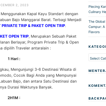
ECEMBER 2, 2023
Plecing Ka
Culinary He
N Menggunakan Kapal Kayu Standart dengan
buan Bajo Manggarai Barat. Terbagi Menjadi
The Global
 PRIVATE TRIP & PAKET OPEN TRIP
.
Campur: A 
Flavors
AKET OPEN TRIP
, Merupakan Sebuah Paket
anan Berlayar, Program Private Trip & Open
KATEGO
a dipilih Traveler antaralain :
Kategori
1 Hari :
kau, Mengunjungi 3-6 Destinasi Wisata di
MENTER
Komodo, Cocok Bagi Anda yang Mempunyai
abuan Bajo, dan antara Satu Destinasi dan
KOMENT
nnya Durasi Waktunya Banyak.
2H1M :
BACKPA