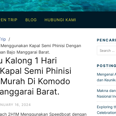
EN TRIP
BLOG
HUBUNGI KAMI
rip
PENCAR
i Menggunakan Kapal Semi Phinisi Dengan
Search
an Bajo Manggarai Barat.
for:
u Kalong 1 Hari
POSTIN
apal Semi Phinisi
Mengenal Ar
 Murah Di Komodo
dan Keunik
anggarai Barat.
Makna dan 
Nasional I
NUARY 16, 2024
Exploring t
Celebration
each 2H1M Menggunakan Speedboat dengan