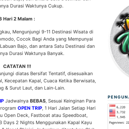
innya Durasi Waktunya Cukup.
3 Hari 2 Malam :
kau, Mengunjungi 9-11 Destinasi Wisata di
Komodo, Cocok Bagi Anda yang Mempunyai
abuan Bajo, dan antara Satu Destinasi dan
nnya Durasi Waktunya Banyak.
CATATAN !!!
jungi diatas Bersifat Tentatif, disesuaikan
, Kecepatan Kapal, Cuaca Ketika Berwisata,
g & Surut Laut, dan Lain-Lain.
PENGUN
IP
Jadwalnya
BEBAS
, Sesuai Keinginan Para
 Program
OPEN TRIP
, 1 Hari Jalan Setiap Hari
 Open Deck, Fastboat atau Speedboat,
3 Days 2 Nights Menggunakan Kapal Kayu