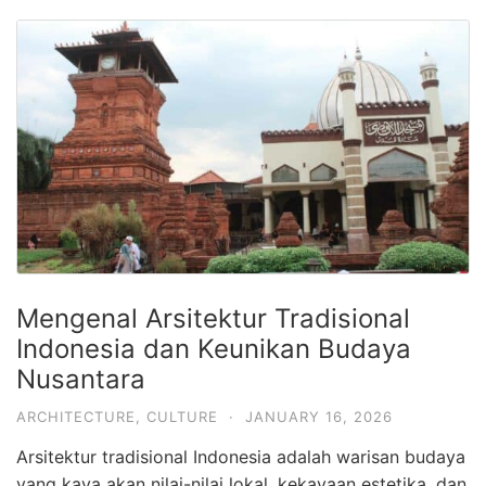
Hari
2
Malam,
2
Hari
1
Malam
dan
1
Hari
Mengenal Arsitektur Tradisional
Penuh
Indonesia dan Keunikan Budaya
Nusantara
ARCHITECTURE
,
CULTURE
·
JANUARY 16, 2026
Arsitektur tradisional Indonesia adalah warisan budaya
yang kaya akan nilai-nilai lokal, kekayaan estetika, dan