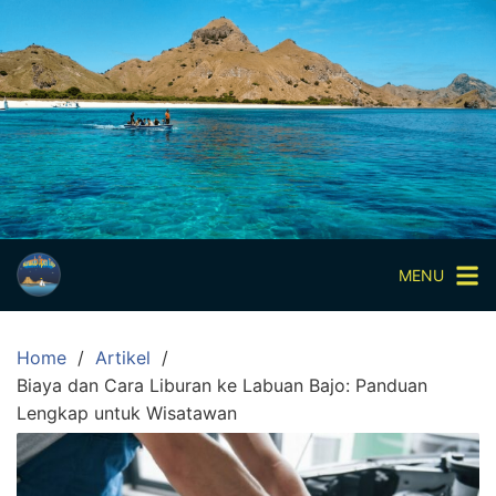
Skip
to
content
Paket
Wisata
Sharing
Trip
Komodo
Paket
Wisata
MENU
Open
Trip
Home
Artikel
Pulau
Biaya dan Cara Liburan ke Labuan Bajo: Panduan
Komodo
Lengkap untuk Wisatawan
Labuan
Bajo
3