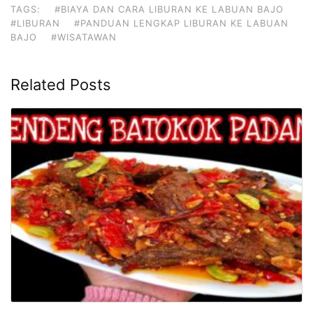
TAGS:
#BIAYA DAN CARA LIBURAN KE LABUAN BAJO
#LIBURAN
#PANDUAN LENGKAP LIBURAN KE LABUAN
BAJO
#WISATAWAN
Related Posts