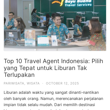
Hari
2
Malam,
2
Hari
1
Malam
dan
Top 10 Travel Agent Indonesia: Pilih
1
yang Tepat untuk Liburan Tak
Hari
Terlupakan
Penuh
PARIWISATA
,
WISATA
·
OCTOBER 12, 2025
Liburan adalah waktu yang sangat dinanti-nantikan
oleh banyak orang. Namun, merencanakan perjalanan
impian tidak selalu mudah. Dari memilih destinasi