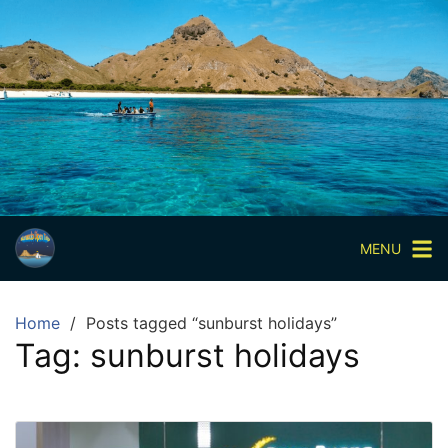
Skip
to
content
Paket
Wisata
Sharing
Trip
Komodo
Paket
Wisata
MENU
Open
Trip
Home
Posts tagged “sunburst holidays”
Pulau
Tag:
sunburst holidays
Komodo
Labuan
Bajo
3