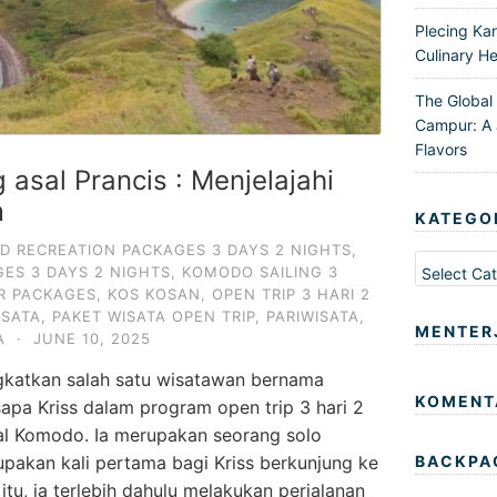
Plecing Ka
Culinary He
The Global
Campur: A 
Flavors
g asal Prancis : Menjelajahi
m
KATEGO
D RECREATION PACKAGES 3 DAYS 2 NIGHTS
,
Kategori
ES 3 DAYS 2 NIGHTS
,
KOMODO SAILING 3
R PACKAGES
,
KOS KOSAN
,
OPEN TRIP 3 HARI 2
ISATA
,
PAKET WISATA OPEN TRIP
,
PARIWISATA
,
MENTER
A
·
JUNE 10, 2025
ngkatkan salah satu wisatawan bernama
KOMENT
isapa Kriss dalam program open trip 3 hari 2
l Komodo. Ia merupakan seorang solo
erupakan kali pertama bagi Kriss berkunjung ke
BACKPA
tu, ia terlebih dahulu melakukan perjalanan