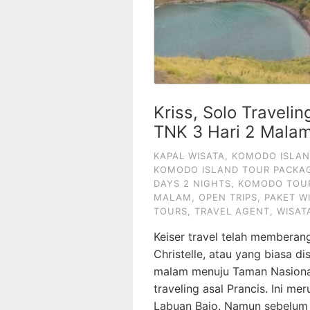
Kriss, Solo Travelin
TNK 3 Hari 2 Mala
KAPAL WISATA
,
KOMODO ISLAN
KOMODO ISLAND TOUR PACKAG
DAYS 2 NIGHTS
,
KOMODO TOU
MALAM
,
OPEN TRIPS
,
PAKET W
TOURS
,
TRAVEL AGENT
,
WISAT
Keiser travel telah membera
Christelle, atau yang biasa d
malam menuju Taman Nasiona
traveling asal Prancis. Ini m
Labuan Bajo. Namun sebelum i