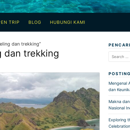
EN TRIP
BLOG
HUBUNGI KAMI
eling dan trekking”
PENCAR
g dan trekking
Search
for:
POSTIN
Mengenal Ar
dan Keunik
Makna dan 
Nasional I
Exploring t
Celebration