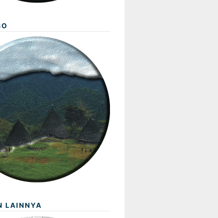
BO
N LAINNYA