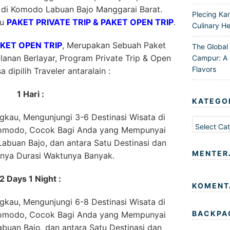
 di Komodo Labuan Bajo Manggarai Barat.
Plecing Ka
tu
PAKET PRIVATE TRIP & PAKET OPEN TRIP
.
Culinary He
AKET OPEN TRIP
, Merupakan Sebuah Paket
The Global
anan Berlayar, Program Private Trip & Open
Campur: A 
Flavors
a dipilih Traveler antaralain :
1 Hari :
KATEGO
kau, Mengunjungi 3-6 Destinasi Wisata di
Kategori
Komodo, Cocok Bagi Anda yang Mempunyai
abuan Bajo, dan antara Satu Destinasi dan
MENTER
nnya Durasi Waktunya Banyak.
2 Days 1 Night :
KOMENT
kau, Mengunjungi 6-8 Destinasi Wisata di
BACKPA
Komodo, Cocok Bagi Anda yang Mempunyai
buan Bajo, dan antara Satu Destinasi dan