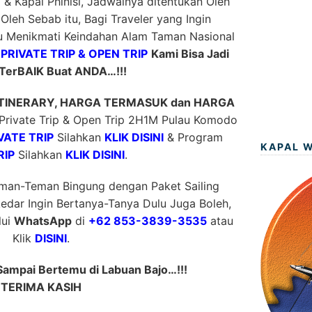
i & Kapal Phinisi, Jadwalnya ditentukan Oleh
 Oleh Sebab itu, Bagi Traveler yang Ingin
 Menikmati Keindahan Alam Taman Nasional
m
PRIVATE TRIP & OPEN TRIP
Kami Bisa Jadi
TerBAIK Buat ANDA…!!!
ITINERARY, HARGA TERMASUK dan HARGA
rivate Trip & Open Trip 2H1M Pulau Komodo
VATE TRIP
Silahkan
KLIK DISINI
& Program
KAPAL 
RIP
Silahkan
KLIK DISINI
.
eman-Teman Bingung dengan Paket Sailing
edar Ingin Bertanya-Tanya Dulu Juga Boleh,
lui
WhatsApp
di
+62 853-3839-3535
atau
Klik
DISINI
.
Sampai Bertemu di Labuan Bajo…!!!
TERIMA KASIH