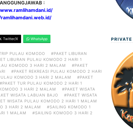
ANGGUNGJAWAB :
//www.ramlihamdani.id/
//ramlihamdani.web.id/
PRIVATE
Twitter/X
WhatsApp
TRIP PULAU KOMODO
#PAKET LIBURAN
ET LIBURAN PULAU KOMODO 2 HARI 1
LAU KOMODO 3 HARI 2 MALAM
#PAKET
ARI
#PAKET REKREASI PULAU KOMODO 2 HARI
 PULAU KOMODO 3 HARI 2 MALAM
#PAKET
#PAKET TUR PULAU KOMODO 2 HARI 1
 KOMODO 3 HARI 2 MALAM
#PAKET WISATA
AKET WISATA LABUAN BAJO
#PAKET WISATA
KET WISATA PULAU KOMODO 2 HARI 1 MALAM
O 3 HARI 2 MALAM
#SAILING KOMODO 1
ARI 1 MALAM
#SAILING KOMODO 3 HARI 2