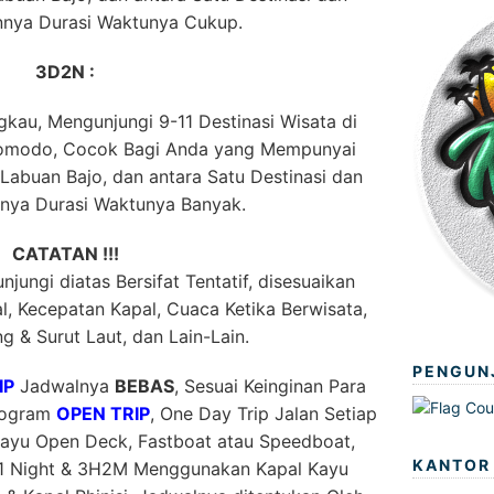
innya Durasi Waktunya Cukup.
3D2N :
kau, Mengunjungi 9-11 Destinasi Wisata di
Komodo, Cocok Bagi Anda yang Mempunyai
abuan Bajo, dan antara Satu Destinasi dan
nnya Durasi Waktunya Banyak.
CATATAN !!!
jungi diatas Bersifat Tentatif, disesuaikan
, Kecepatan Kapal, Cuaca Ketika Berwisata,
g & Surut Laut, dan Lain-Lain.
PENGUN
IP
Jadwalnya
BEBAS
, Sesuai Keinginan Para
Program
OPEN TRIP
, One Day Trip Jalan Setiap
ayu Open Deck, Fastboat atau Speedboat,
KANTOR
1 Night & 3H2M Menggunakan Kapal Kayu