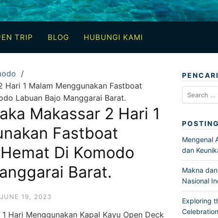
EN TRIP
BLOG
HUBUNGI KAMI
modo
PENCAR
2 Hari 1 Malam Menggunakan Fastboat
Search
do Labuan Bajo Manggarai Barat.
for:
aka Makassar 2 Hari 1
POSTIN
nakan Fastboat
Mengenal Ar
 Hemat Di Komodo
dan Keunik
anggarai Barat.
Makna dan 
Nasional I
JUNE 19, 2023
Exploring t
Celebration
wa 1 Hari Menggunakan Kapal Kayu Open Deck