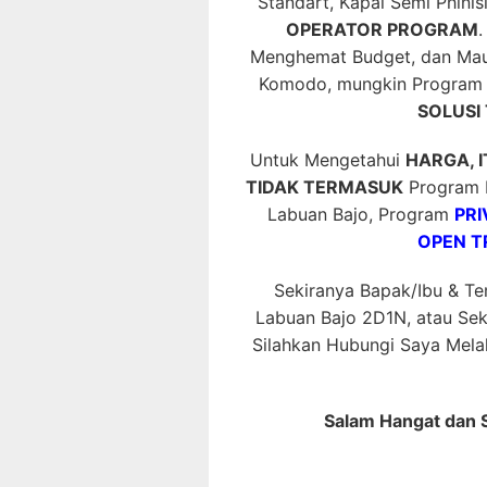
Standart, Kapal Semi Phinis
OPERATOR PROGRAM
.
Menghemat Budget, dan Mau
Komodo, mungkin Progra
SOLUSI 
Untuk Mengetahui
HARGA, 
TIDAK TERMASUK
Program P
Labuan Bajo, Program
PRI
OPEN T
Sekiranya Bapak/Ibu & T
Labuan Bajo 2D1N, atau Sek
Silahkan Hubungi Saya Mela
Salam Hangat dan 