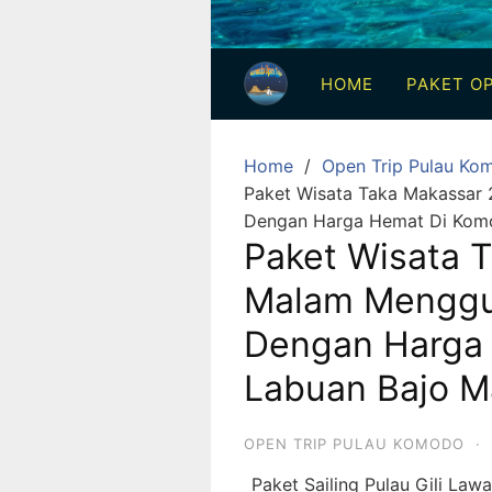
3
Hari
HOME
PAKET OP
2
Malam,
2
Home
Open Trip Pulau Ko
Hari
Paket Wisata Taka Makassar 
1
Dengan Harga Hemat Di Komo
Malam
Paket Wisata T
dan
Malam Menggu
1
Hari
Dengan Harga
Penuh
Labuan Bajo M
OPEN TRIP PULAU KOMODO
·
Paket Sailing Pulau Gili La