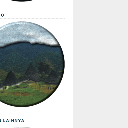
BO
N LAINNYA