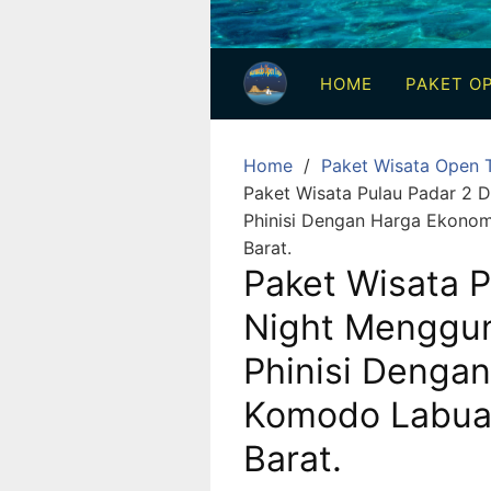
3
Hari
HOME
PAKET OP
2
Malam,
2
Home
Paket Wisata Open T
Hari
Paket Wisata Pulau Padar 2 
1
Phinisi Dengan Harga Ekono
Malam
Barat.
dan
Paket Wisata P
1
Night Menggun
Hari
Phinisi Denga
Penuh
Komodo Labua
Barat.