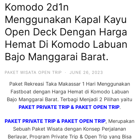
Komodo 2d1n
Hari
2
Menggunakan Kapal Kayu
Malam,
Open Deck Dengan Harga
2
Hemat Di Komodo Labuan
Hari
1
Bajo Manggarai Barat.
Malam
dan
PAKET WISATA OPEN TRIP
·
JUNE 26, 2023
1
Paket Rekreasi Taka Makassar 1 Hari Menggunakan
Hari
Fastboat dengan Harga Hemat di Komodo Labuan
Penuh
Bajo Manggarai Barat. Terbagi Menjadi 2 Pilihan yaitu
PAKET PRIVATE TRIP & PAKET OPEN TRIP
.
PAKET PRIVATE TRIP & PAKET OPEN TRIP
, Merupakan
Sebuah Paket Wisata dengan Konsep Perjalanan
Berlayar, Program Private Trip & Open Trip yang Bisa