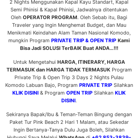
2 Nights Menggunakan Kapal Kayu Standart, Kapal
Semi Phinisi & Kapal Phinisi, Jadwalnya ditentukan
Oleh
OPERATOR PROGRAM
. Oleh Sebab itu, Bagi
Traveler yang Ingin Menghemat Budget, dan Mau
Menikmati Keindahan Alam Taman Nasional Komodo,
mungkin Program
PRIVATE TRIP & OPEN TRIP
Kami
Bisa Jadi SOLUSI TerBAIK Buat ANDA…!!!
Untuk Mengetahui
HARGA, ITINERARY, HARGA
TERMASUK dan HARGA TIDAK TERMASUK
Program
Private Trip & Open Trip 3 Days 2 Nights Pulau
Komodo Labuan Bajo, Program
PRIVATE TRIP
Silahkan
KLIK DISINI
& Program
OPEN TRIP
Silahkan
KLIK
DISINI
.
Sekiranya Bapak/Ibu & Teman-Teman Bingung dengan
Paket Tur Pink Beach 2 Hari 1 Malam, atau Sekedar
Ingin Bertanya-Tanya Dulu Juga Boleh, Silahkan
Hubungi Saya Melalui
WhatsApp
di
+62 853-3839-