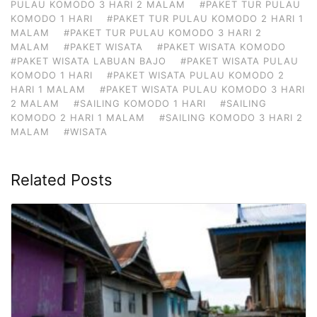
PULAU KOMODO 3 HARI 2 MALAM
#PAKET TUR PULAU
KOMODO 1 HARI
#PAKET TUR PULAU KOMODO 2 HARI 1
MALAM
#PAKET TUR PULAU KOMODO 3 HARI 2
MALAM
#PAKET WISATA
#PAKET WISATA KOMODO
#PAKET WISATA LABUAN BAJO
#PAKET WISATA PULAU
KOMODO 1 HARI
#PAKET WISATA PULAU KOMODO 2
HARI 1 MALAM
#PAKET WISATA PULAU KOMODO 3 HARI
2 MALAM
#SAILING KOMODO 1 HARI
#SAILING
KOMODO 2 HARI 1 MALAM
#SAILING KOMODO 3 HARI 2
MALAM
#WISATA
Related Posts