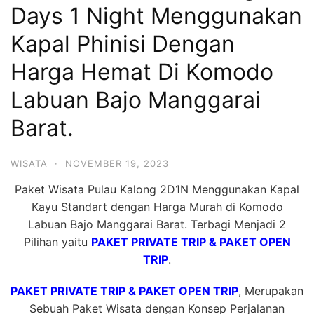
Days 1 Night Menggunakan
Hari
2
Kapal Phinisi Dengan
Malam,
Harga Hemat Di Komodo
2
Labuan Bajo Manggarai
Hari
1
Barat.
Malam
dan
WISATA
·
NOVEMBER 19, 2023
1
Paket Wisata Pulau Kalong 2D1N Menggunakan Kapal
Hari
Kayu Standart dengan Harga Murah di Komodo
Penuh
Labuan Bajo Manggarai Barat. Terbagi Menjadi 2
Pilihan yaitu
PAKET PRIVATE TRIP & PAKET OPEN
TRIP
.
PAKET PRIVATE TRIP & PAKET OPEN TRIP
, Merupakan
Sebuah Paket Wisata dengan Konsep Perjalanan