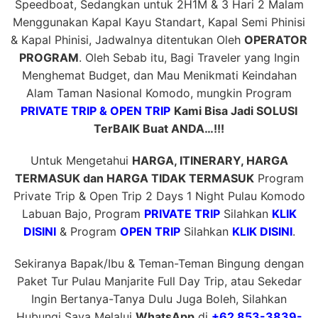
Speedboat, Sedangkan untuk 2H1M & 3 Hari 2 Malam
Menggunakan Kapal Kayu Standart, Kapal Semi Phinisi
& Kapal Phinisi, Jadwalnya ditentukan Oleh
OPERATOR
PROGRAM
. Oleh Sebab itu, Bagi Traveler yang Ingin
Menghemat Budget, dan Mau Menikmati Keindahan
Alam Taman Nasional Komodo, mungkin Program
PRIVATE TRIP & OPEN TRIP
Kami Bisa Jadi SOLUSI
TerBAIK Buat ANDA…!!!
Untuk Mengetahui
HARGA, ITINERARY, HARGA
TERMASUK dan HARGA TIDAK TERMASUK
Program
Private Trip & Open Trip 2 Days 1 Night Pulau Komodo
Labuan Bajo, Program
PRIVATE TRIP
Silahkan
KLIK
DISINI
& Program
OPEN TRIP
Silahkan
KLIK DISINI
.
Sekiranya Bapak/Ibu & Teman-Teman Bingung dengan
Paket Tur Pulau Manjarite Full Day Trip, atau Sekedar
Ingin Bertanya-Tanya Dulu Juga Boleh, Silahkan
Hubungi Saya Melalui
WhatsApp
di
+62 853-3839-