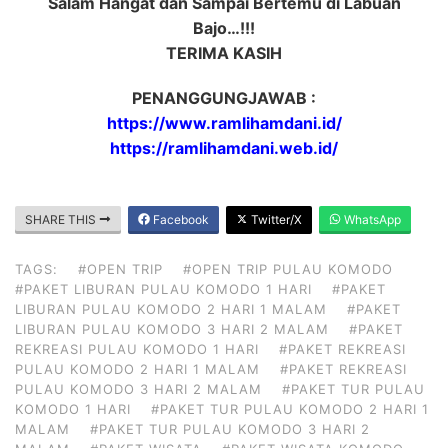
Salam Hangat dan Sampai Bertemu di Labuan
Bajo…!!!
TERIMA KASIH
PENANGGUNGJAWAB :
https://www.ramlihamdani.id/
https://ramlihamdani.web.id/
SHARE THIS
Facebook
Twitter/X
WhatsApp
TAGS:
#OPEN TRIP
#OPEN TRIP PULAU KOMODO
#PAKET LIBURAN PULAU KOMODO 1 HARI
#PAKET
LIBURAN PULAU KOMODO 2 HARI 1 MALAM
#PAKET
LIBURAN PULAU KOMODO 3 HARI 2 MALAM
#PAKET
REKREASI PULAU KOMODO 1 HARI
#PAKET REKREASI
PULAU KOMODO 2 HARI 1 MALAM
#PAKET REKREASI
PULAU KOMODO 3 HARI 2 MALAM
#PAKET TUR PULAU
KOMODO 1 HARI
#PAKET TUR PULAU KOMODO 2 HARI 1
MALAM
#PAKET TUR PULAU KOMODO 3 HARI 2