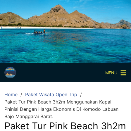
Skip
to
content
Paket
Wisata
Sharing
Trip
Komodo
Paket
Wisata
MENU
Open
Trip
Home
Paket Wisata Open Trip
Pulau
Paket Tur Pink Beach 3h2m Menggunakan Kapal
Komodo
Phinisi Dengan Harga Ekonomis Di Komodo Labuan
Labuan
Bajo Manggarai Barat.
Bajo
Paket Tur Pink Beach 3h2m
3