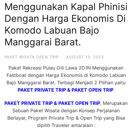
Menggunakan Kapal Phinisi
Hari
2
Dengan Harga Ekonomis Di
Malam,
Komodo Labuan Bajo
2
Manggarai Barat.
Hari
1
Malam
PAKET WISATA OPEN TRIP
·
AUGUST 13, 2023
dan
Paket Rekreasi Pulau Gili Lawa 2D1N Menggunakan
1
Fastboat dengan Harga Ekonomis di Komodo Labuan
Hari
Bajo Manggarai Barat. Terbagi Menjadi 2 Pilihan yaitu
Penuh
PAKET PRIVATE TRIP & PAKET OPEN TRIP
.
PAKET PRIVATE TRIP & PAKET OPEN TRIP
, Merupakan
Sebuah Paket Wisata dengan Konsep Perjalanan
Berlayar, Program Private Trip & Open Trip yang Bisa
dipilih Traveler antaralain :