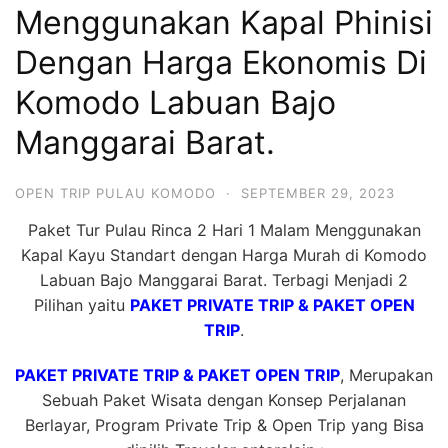
Menggunakan Kapal Phinisi
Hari
2
Dengan Harga Ekonomis Di
Malam,
Komodo Labuan Bajo
2
Manggarai Barat.
Hari
1
Malam
OPEN TRIP PULAU KOMODO
·
SEPTEMBER 29, 2023
dan
Paket Tur Pulau Rinca 2 Hari 1 Malam Menggunakan
1
Kapal Kayu Standart dengan Harga Murah di Komodo
Hari
Labuan Bajo Manggarai Barat. Terbagi Menjadi 2
Penuh
Pilihan yaitu
PAKET PRIVATE TRIP & PAKET OPEN
TRIP
.
PAKET PRIVATE TRIP & PAKET OPEN TRIP
, Merupakan
Sebuah Paket Wisata dengan Konsep Perjalanan
Berlayar, Program Private Trip & Open Trip yang Bisa