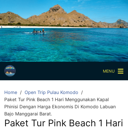
Skip
to
content
Paket
Wisata
Sharing
Trip
Komodo
Paket
Wisata
MENU
Open
Trip
Home
Open Trip Pulau Komodo
Pulau
Paket Tur Pink Beach 1 Hari Menggunakan Kapal
Komodo
Phinisi Dengan Harga Ekonomis Di Komodo Labuan
Labuan
Bajo Manggarai Barat.
Bajo
Paket Tur Pink Beach 1 Hari
3