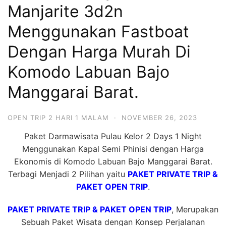
Manjarite 3d2n
Hari
2
Menggunakan Fastboat
Malam,
Dengan Harga Murah Di
2
Komodo Labuan Bajo
Hari
1
Manggarai Barat.
Malam
dan
OPEN TRIP 2 HARI 1 MALAM
·
NOVEMBER 26, 2023
1
Paket Darmawisata Pulau Kelor 2 Days 1 Night
Hari
Menggunakan Kapal Semi Phinisi dengan Harga
Penuh
Ekonomis di Komodo Labuan Bajo Manggarai Barat.
Terbagi Menjadi 2 Pilihan yaitu
PAKET PRIVATE TRIP &
PAKET OPEN TRIP
.
PAKET PRIVATE TRIP & PAKET OPEN TRIP
, Merupakan
Sebuah Paket Wisata dengan Konsep Perjalanan