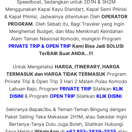
Speedboat, Sedangkan untuk 2D1N & 3H2M
Menggunakan Kapal Kayu Standart, Kapal Semi Phinisi
& Kapal Phinisi, Jadwalnya ditentukan Oleh
OPERATOR
PROGRAM
. Oleh Sebab itu, Bagi Traveler yang Ingin
Menghemat Budget, dan Mau Menikmati Keindahan
Alam Taman Nasional Komodo, mungkin Program
PRIVATE TRIP & OPEN TRIP
Kami Bisa Jadi SOLUSI
TerBAIK Buat ANDA…!!!
Untuk Mengetahui
HARGA, ITINERARY, HARGA
TERMASUK dan HARGA TIDAK TERMASUK
Program
Private Trip & Open Trip 3 Hari 2 Malam Pulau Komodo
Labuan Bajo, Program
PRIVATE TRIP
Silahkan
KLIK
DISINI
& Program
OPEN TRIP
Silahkan
KLIK DISINI
.
Sekiranya Bapak/Ibu & Teman-Teman Bingung dengan
Paket Sailing Taka Makassar 2H1M, atau Sekedar Ingin
Bertanya-Tanya Dulu Juga Boleh, Silahkan Hubungi
Saya Melalui
WhatsApp
di
+62 853-3839-3535
atau