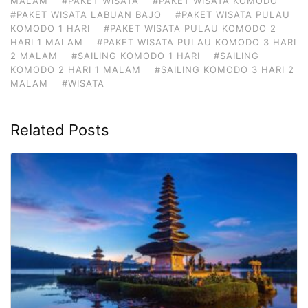
MALAM
#PAKET WISATA
#PAKET WISATA KOMODO
#PAKET WISATA LABUAN BAJO
#PAKET WISATA PULAU
KOMODO 1 HARI
#PAKET WISATA PULAU KOMODO 2
HARI 1 MALAM
#PAKET WISATA PULAU KOMODO 3 HARI
2 MALAM
#SAILING KOMODO 1 HARI
#SAILING
KOMODO 2 HARI 1 MALAM
#SAILING KOMODO 3 HARI 2
MALAM
#WISATA
Related Posts