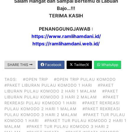
Salam Hangat dan Sampai Bertemu di Labuan
Bajo…!!!
TERIMA KASIH
PENANGGUNGJAWAB :
https://www.ramlihamdani.id/
https://ramlihamdani.web.id/
SHARE THIS
Facebook
Twitter/X
WhatsApp
TAGS:
#OPEN TRIP
#OPEN TRIP PULAU KOMODO
#PAKET LIBURAN PULAU KOMODO 1 HARI
#PAKET
LIBURAN PULAU KOMODO 2 HARI 1 MALAM
#PAKET
LIBURAN PULAU KOMODO 3 HARI 2 MALAM
#PAKET
REKREASI PULAU KOMODO 1 HARI
#PAKET REKREASI
PULAU KOMODO 2 HARI 1 MALAM
#PAKET REKREASI
PULAU KOMODO 3 HARI 2 MALAM
#PAKET TUR PULAU
KOMODO 1 HARI
#PAKET TUR PULAU KOMODO 2 HARI 1
MALAM
#PAKET TUR PULAU KOMODO 3 HARI 2