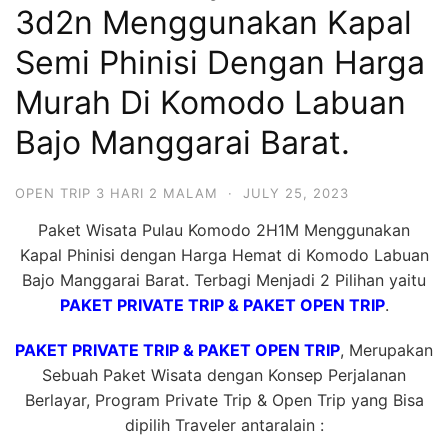
3d2n Menggunakan Kapal
Hari
2
Semi Phinisi Dengan Harga
Malam,
Murah Di Komodo Labuan
2
Bajo Manggarai Barat.
Hari
1
Malam
OPEN TRIP 3 HARI 2 MALAM
·
JULY 25, 2023
dan
Paket Wisata Pulau Komodo 2H1M Menggunakan
1
Kapal Phinisi dengan Harga Hemat di Komodo Labuan
Hari
Bajo Manggarai Barat. Terbagi Menjadi 2 Pilihan yaitu
Penuh
PAKET PRIVATE TRIP & PAKET OPEN TRIP
.
PAKET PRIVATE TRIP & PAKET OPEN TRIP
, Merupakan
Sebuah Paket Wisata dengan Konsep Perjalanan
Berlayar, Program Private Trip & Open Trip yang Bisa
dipilih Traveler antaralain :