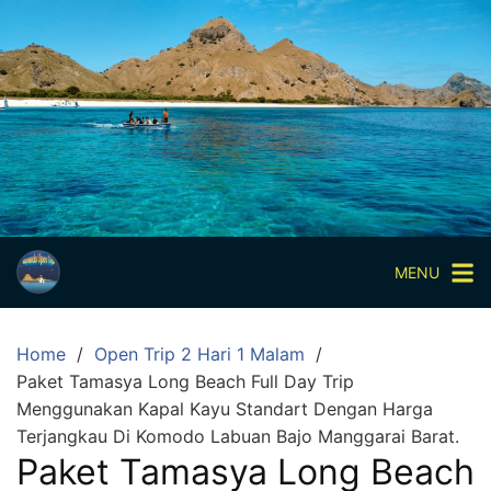
Skip
to
content
Paket
Wisata
Sharing
Trip
Komodo
Paket
Wisata
MENU
Open
Trip
Home
Open Trip 2 Hari 1 Malam
Pulau
Paket Tamasya Long Beach Full Day Trip
Komodo
Menggunakan Kapal Kayu Standart Dengan Harga
Labuan
Terjangkau Di Komodo Labuan Bajo Manggarai Barat.
Bajo
Paket Tamasya Long Beach
3