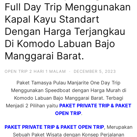
Full Day Trip Menggunakan
Hari
2
Kapal Kayu Standart
Malam,
Dengan Harga Terjangkau
2
Di Komodo Labuan Bajo
Hari
1
Manggarai Barat.
Malam
dan
OPEN TRIP 2 HARI 1 MALAM
·
DECEMBER 5, 2023
1
Paket Tamasya Pulau Manjarite One Day Trip
Hari
Menggunakan Speedboat dengan Harga Murah di
Penuh
Komodo Labuan Bajo Manggarai Barat. Terbagi
Menjadi 2 Pilihan yaitu
PAKET PRIVATE TRIP & PAKET
OPEN TRIP
.
PAKET PRIVATE TRIP & PAKET OPEN TRIP
, Merupakan
Sebuah Paket Wisata dengan Konsep Perjalanan