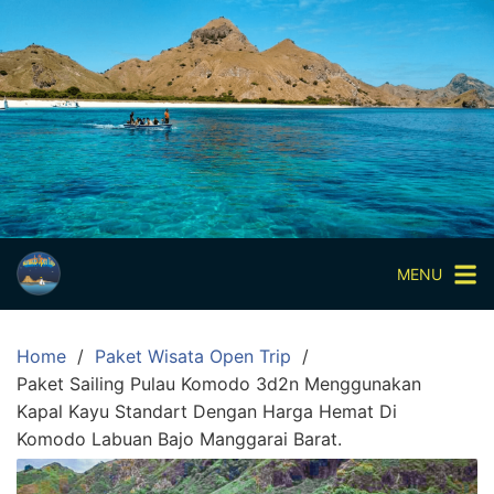
Skip
to
content
Paket
Wisata
Sharing
Trip
Komodo
Paket
Wisata
MENU
Open
Trip
Home
Paket Wisata Open Trip
Pulau
Paket Sailing Pulau Komodo 3d2n Menggunakan
Komodo
Kapal Kayu Standart Dengan Harga Hemat Di
Labuan
Komodo Labuan Bajo Manggarai Barat.
Bajo
3