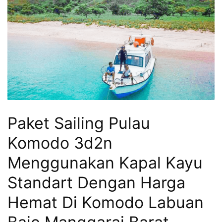
Hari
2
Malam,
2
Hari
1
Malam
dan
Paket Sailing Pulau
1
Hari
Komodo 3d2n
Penuh
Menggunakan Kapal Kayu
Standart Dengan Harga
Hemat Di Komodo Labuan