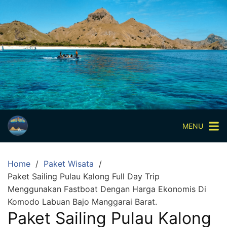
Skip
to
content
Paket
Wisata
Sharing
Trip
Komodo
Paket
Wisata
MENU
Open
Trip
Home
Paket Wisata
Pulau
Paket Sailing Pulau Kalong Full Day Trip
Komodo
Menggunakan Fastboat Dengan Harga Ekonomis Di
Labuan
Komodo Labuan Bajo Manggarai Barat.
Bajo
Paket Sailing Pulau Kalong
3