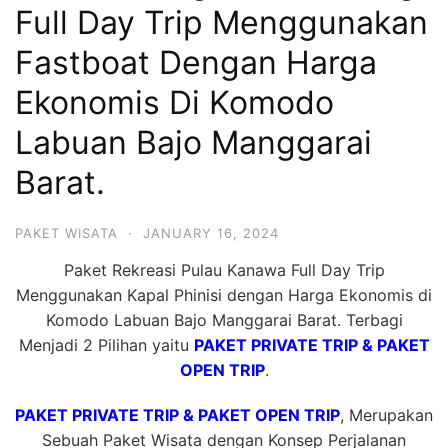
Full Day Trip Menggunakan
Hari
2
Fastboat Dengan Harga
Malam,
Ekonomis Di Komodo
2
Labuan Bajo Manggarai
Hari
1
Barat.
Malam
dan
PAKET WISATA
·
JANUARY 16, 2024
1
Paket Rekreasi Pulau Kanawa Full Day Trip
Hari
Menggunakan Kapal Phinisi dengan Harga Ekonomis di
Penuh
Komodo Labuan Bajo Manggarai Barat. Terbagi
Menjadi 2 Pilihan yaitu
PAKET PRIVATE TRIP & PAKET
OPEN TRIP
.
PAKET PRIVATE TRIP & PAKET OPEN TRIP
, Merupakan
Sebuah Paket Wisata dengan Konsep Perjalanan