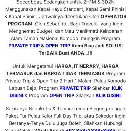
Speedboat, Sedangkan untuk 2H1M & 3D2N
Menggunakan Kapal Kayu Standart, Kapal Semi Phinisi
& Kapal Phinisi, Jadwalnya ditentukan Oleh
OPERATOR
PROGRAM
. Oleh Sebab itu, Bagi Traveler yang Ingin
Menghemat Budget, dan Mau Menikmati Keindahan
Alam Taman Nasional Komodo, mungkin Program
PRIVATE TRIP & OPEN TRIP
Kami Bisa Jadi SOLUSI
TerBAIK Buat ANDA…!!!
Untuk Mengetahui
HARGA, ITINERARY, HARGA
TERMASUK dan HARGA TIDAK TERMASUK
Program
Private Trip & Open Trip 2 Hari 1 Malam Pulau Komodo
Labuan Bajo, Program
PRIVATE TRIP
Silahkan
KLIK
DISINI
& Program
OPEN TRIP
Silahkan
KLIK DISINI
.
Sekiranya Bapak/Ibu & Teman-Teman Bingung dengan
Paket Tur Pulau Kelor Full Day Trip, atau Sekedar Ingin
Bertanya-Tanya Dulu Juga Boleh, Silahkan Hubungi
Saya Melalui
WhatsApp
di
+62 853-3839-3535
atau