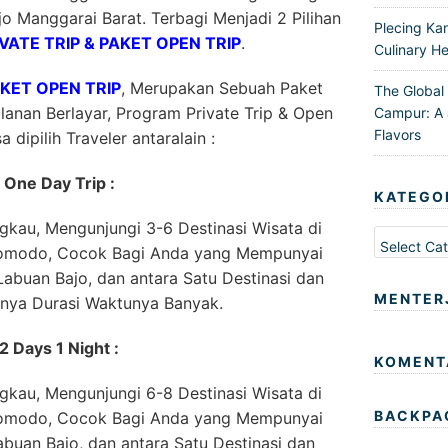
 Manggarai Barat. Terbagi Menjadi 2 Pilihan
Plecing Ka
VATE TRIP & PAKET OPEN TRIP
.
Culinary He
AKET OPEN TRIP
, Merupakan Sebuah Paket
The Global
anan Berlayar, Program Private Trip & Open
Campur: A 
Flavors
a dipilih Traveler antaralain :
One Day Trip :
KATEGO
kau, Mengunjungi 3-6 Destinasi Wisata di
Kategori
Komodo, Cocok Bagi Anda yang Mempunyai
abuan Bajo, dan antara Satu Destinasi dan
MENTER
nnya Durasi Waktunya Banyak.
2 Days 1 Night :
KOMENT
kau, Mengunjungi 6-8 Destinasi Wisata di
BACKPA
Komodo, Cocok Bagi Anda yang Mempunyai
buan Bajo, dan antara Satu Destinasi dan