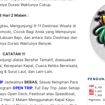
innya Durasi Waktunya Cukup.
3 Hari 2 Malam :
kau, Mengunjungi 9-11 Destinasi Wisata di
Komodo, Cocok Bagi Anda yang Mempunyai
abuan Bajo, dan antara Satu Destinasi dan
nnya Durasi Waktunya Banyak.
CATATAN !!!
jungi diatas Bersifat Tentatif, disesuaikan
, Kecepatan Kapal, Cuaca Ketika Berwisata,
g & Surut Laut, dan Lain-Lain.
PENGUN
IP
Jadwalnya
BEBAS
, Sesuai Keinginan Para
Program
OPEN TRIP
, Full Day Trip Jalan Setiap
ayu Open Deck, Fastboat atau Speedboat,
3 Hari 2 Malam Menggunakan Kapal Kayu