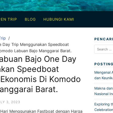
EN TRIP
BLOG
HUBUNGI KAMI
rip
PENCAR
ne Day Trip Menggunakan Speedboat
Search
omodo Labuan Bajo Manggarai Barat.
for:
Labuan Bajo One Day
POSTIN
akan Speedboat
Mengenal Ar
 Ekonomis Di Komodo
dan Keunik
anggarai Barat.
Makna dan 
Nasional I
LY 3, 2023
Exploring t
Celebration
 1 Hari Menggunakan Fastboat dengan Harga