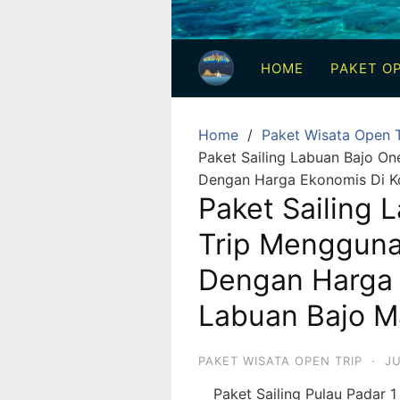
3
Hari
HOME
PAKET OP
2
Malam,
2
Home
Paket Wisata Open T
Hari
Paket Sailing Labuan Bajo O
1
Dengan Harga Ekonomis Di K
Malam
Paket Sailing 
dan
Trip Menggun
1
Hari
Dengan Harga
Penuh
Labuan Bajo M
PAKET WISATA OPEN TRIP
·
JU
Paket Sailing Pulau Padar