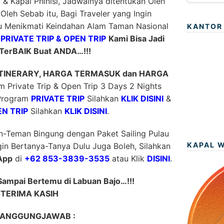
i & Kapal Phinisi, Jadwalnya ditentukan Oleh
 Oleh Sebab itu, Bagi Traveler yang Ingin
 Menikmati Keindahan Alam Taman Nasional
KANTOR
m
PRIVATE TRIP & OPEN TRIP
Kami Bisa Jadi
TerBAIK Buat ANDA…!!!
ITINERARY, HARGA TERMASUK dan HARGA
 Private Trip & Open Trip 3 Days 2 Nights
 Program
PRIVATE TRIP
Silahkan
KLIK DISINI
&
N TRIP
Silahkan
KLIK DISINI
.
n-Teman Bingung dengan Paket Sailing Pulau
KAPAL 
ngin Bertanya-Tanya Dulu Juga Boleh, Silahkan
App
di
+62 853-3839-3535
atau Klik
DISINI
.
Sampai Bertemu di Labuan Bajo…!!!
TERIMA KASIH
ANGGUNGJAWAB :