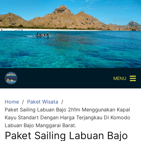
Skip
to
content
Paket
Wisata
Sharing
Trip
Komodo
Paket
Wisata
MENU
Open
Trip
Home
Paket Wisata
Pulau
Paket Sailing Labuan Bajo 2h1m Menggunakan Kapal
Komodo
Kayu Standart Dengan Harga Terjangkau Di Komodo
Labuan
Labuan Bajo Manggarai Barat.
Bajo
Paket Sailing Labuan Bajo
3