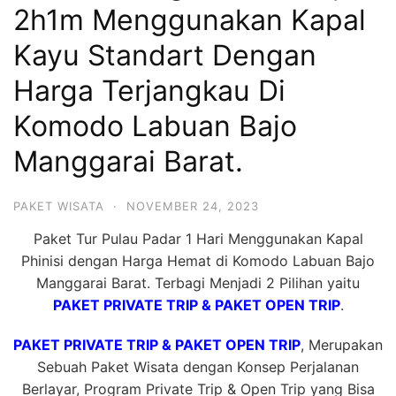
2h1m Menggunakan Kapal
Hari
2
Kayu Standart Dengan
Malam,
Harga Terjangkau Di
2
Komodo Labuan Bajo
Hari
1
Manggarai Barat.
Malam
dan
PAKET WISATA
·
NOVEMBER 24, 2023
1
Paket Tur Pulau Padar 1 Hari Menggunakan Kapal
Hari
Phinisi dengan Harga Hemat di Komodo Labuan Bajo
Penuh
Manggarai Barat. Terbagi Menjadi 2 Pilihan yaitu
PAKET PRIVATE TRIP & PAKET OPEN TRIP
.
PAKET PRIVATE TRIP & PAKET OPEN TRIP
, Merupakan
Sebuah Paket Wisata dengan Konsep Perjalanan
Berlayar, Program Private Trip & Open Trip yang Bisa