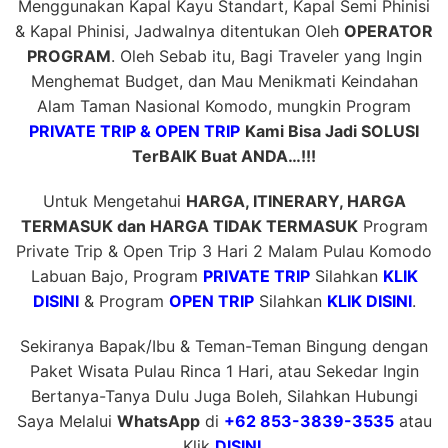
Menggunakan Kapal Kayu Standart, Kapal Semi Phinisi
& Kapal Phinisi, Jadwalnya ditentukan Oleh
OPERATOR
PROGRAM
. Oleh Sebab itu, Bagi Traveler yang Ingin
Menghemat Budget, dan Mau Menikmati Keindahan
Alam Taman Nasional Komodo, mungkin Program
PRIVATE TRIP & OPEN TRIP
Kami Bisa Jadi SOLUSI
TerBAIK Buat ANDA…!!!
Untuk Mengetahui
HARGA, ITINERARY, HARGA
TERMASUK dan HARGA TIDAK TERMASUK
Program
Private Trip & Open Trip 3 Hari 2 Malam Pulau Komodo
Labuan Bajo, Program
PRIVATE TRIP
Silahkan
KLIK
DISINI
& Program
OPEN TRIP
Silahkan
KLIK DISINI
.
Sekiranya Bapak/Ibu & Teman-Teman Bingung dengan
Paket Wisata Pulau Rinca 1 Hari, atau Sekedar Ingin
Bertanya-Tanya Dulu Juga Boleh, Silahkan Hubungi
Saya Melalui
WhatsApp
di
+62 853-3839-3535
atau
Klik
DISINI
.