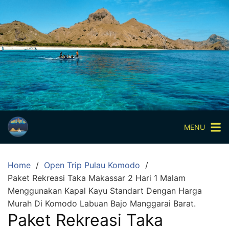
Skip
to
content
Paket
Wisata
Sharing
Trip
Komodo
Paket
Wisata
MENU
Open
Trip
Home
Open Trip Pulau Komodo
Pulau
Paket Rekreasi Taka Makassar 2 Hari 1 Malam
Komodo
Menggunakan Kapal Kayu Standart Dengan Harga
Labuan
Murah Di Komodo Labuan Bajo Manggarai Barat.
Bajo
Paket Rekreasi Taka
3