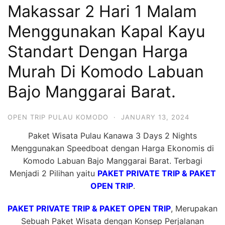
Makassar 2 Hari 1 Malam
Hari
2
Menggunakan Kapal Kayu
Malam,
Standart Dengan Harga
2
Murah Di Komodo Labuan
Hari
1
Bajo Manggarai Barat.
Malam
dan
OPEN TRIP PULAU KOMODO
·
JANUARY 13, 2024
1
Paket Wisata Pulau Kanawa 3 Days 2 Nights
Hari
Menggunakan Speedboat dengan Harga Ekonomis di
Penuh
Komodo Labuan Bajo Manggarai Barat. Terbagi
Menjadi 2 Pilihan yaitu
PAKET PRIVATE TRIP & PAKET
OPEN TRIP
.
PAKET PRIVATE TRIP & PAKET OPEN TRIP
, Merupakan
Sebuah Paket Wisata dengan Konsep Perjalanan