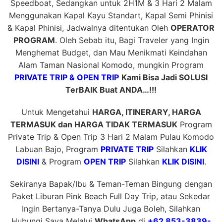
Speedboat, Sedangkan untuk 2H1M & 3 Hari 2 Malam
Menggunakan Kapal Kayu Standart, Kapal Semi Phinisi
& Kapal Phinisi, Jadwalnya ditentukan Oleh
OPERATOR
PROGRAM
. Oleh Sebab itu, Bagi Traveler yang Ingin
Menghemat Budget, dan Mau Menikmati Keindahan
Alam Taman Nasional Komodo, mungkin Program
PRIVATE TRIP & OPEN TRIP
Kami Bisa Jadi SOLUSI
TerBAIK Buat ANDA…!!!
Untuk Mengetahui
HARGA, ITINERARY, HARGA
TERMASUK dan HARGA TIDAK TERMASUK
Program
Private Trip & Open Trip 3 Hari 2 Malam Pulau Komodo
Labuan Bajo, Program
PRIVATE TRIP
Silahkan
KLIK
DISINI
& Program
OPEN TRIP
Silahkan
KLIK DISINI
.
Sekiranya Bapak/Ibu & Teman-Teman Bingung dengan
Paket Liburan Pink Beach Full Day Trip, atau Sekedar
Ingin Bertanya-Tanya Dulu Juga Boleh, Silahkan
Hubungi Saya Melalui
WhatsApp
di
+62 853-3839-