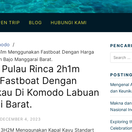
EN TRIP
BLOG
HUBUNGI KAMI
modo
PENCAR
 2h1m Menggunakan Fastboat Dengan Harga
Search
 Bajo Manggarai Barat.
for:
 Pulau Rinca 2h1m
POSTIN
Fastboat Dengan
Mengenal Ar
kau Di Komodo Labuan
dan Keunik
 Barat.
Makna dan 
Nasional I
DECEMBER 4, 2023
Exploring t
Celebration
o 3H2M Menggunakan Kapal Kayu Standart