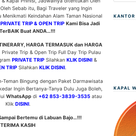
i & Kapal Phinisi, Jadwalnya ditentukan Oleh
 Oleh Sebab itu, Bagi Traveler yang Ingin
 Menikmati Keindahan Alam Taman Nasional
KANTOR
m
PRIVATE TRIP & OPEN TRIP
Kami Bisa Jadi
TerBAIK Buat ANDA…!!!
ITINERARY, HARGA TERMASUK dan HARGA
Private Trip & Open Trip Full Day Trip Pulau
ogram
PRIVATE TRIP
Silahkan
KLIK DISINI
&
N TRIP
Silahkan
KLIK DISINI
.
n-Teman Bingung dengan Paket Darmawisata
KAPAL 
edar Ingin Bertanya-Tanya Dulu Juga Boleh,
lui
WhatsApp
di
+62 853-3839-3535
atau
Klik
DISINI
.
Sampai Bertemu di Labuan Bajo…!!!
TERIMA KASIH