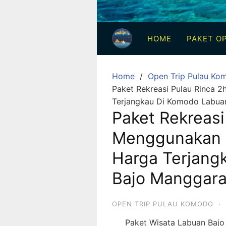
3
Hari
HOME
PAKET OP
2
Malam,
2
Home
Open Trip Pulau Ko
Hari
Paket Rekreasi Pulau Rinca
1
Terjangkau Di Komodo Labuan
Malam
Paket Rekreasi
dan
Menggunakan 
1
Hari
Harga Terjang
Penuh
Bajo Manggarai
OPEN TRIP PULAU KOMODO
·
Paket Wisata Labuan Baj