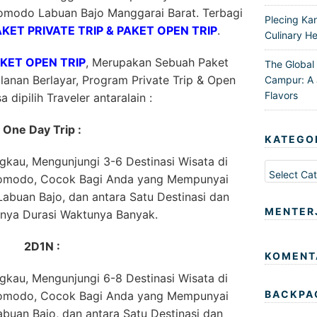
omodo Labuan Bajo Manggarai Barat. Terbagi
Plecing Ka
AKET PRIVATE TRIP & PAKET OPEN TRIP
.
Culinary He
AKET OPEN TRIP
, Merupakan Sebuah Paket
The Global
anan Berlayar, Program Private Trip & Open
Campur: A 
Flavors
a dipilih Traveler antaralain :
One Day Trip :
KATEGO
kau, Mengunjungi 3-6 Destinasi Wisata di
Kategori
Komodo, Cocok Bagi Anda yang Mempunyai
abuan Bajo, dan antara Satu Destinasi dan
MENTER
nnya Durasi Waktunya Banyak.
2D1N :
KOMENT
kau, Mengunjungi 6-8 Destinasi Wisata di
BACKPA
Komodo, Cocok Bagi Anda yang Mempunyai
buan Bajo, dan antara Satu Destinasi dan