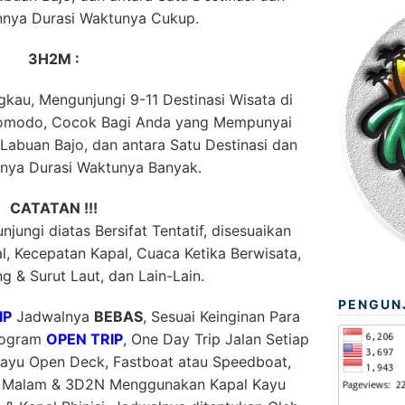
innya Durasi Waktunya Cukup.
3H2M :
kau, Mengunjungi 9-11 Destinasi Wisata di
Komodo, Cocok Bagi Anda yang Mempunyai
abuan Bajo, dan antara Satu Destinasi dan
nnya Durasi Waktunya Banyak.
CATATAN !!!
jungi diatas Bersifat Tentatif, disesuaikan
, Kecepatan Kapal, Cuaca Ketika Berwisata,
g & Surut Laut, dan Lain-Lain.
PENGUN
IP
Jadwalnya
BEBAS
, Sesuai Keinginan Para
Program
OPEN TRIP
, One Day Trip Jalan Setiap
ayu Open Deck, Fastboat atau Speedboat,
1 Malam & 3D2N Menggunakan Kapal Kayu