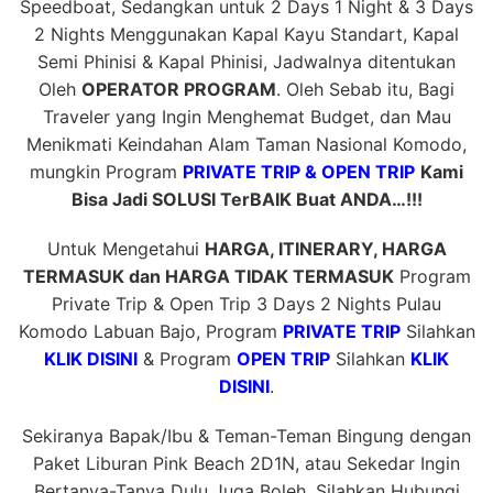
Speedboat, Sedangkan untuk 2 Days 1 Night & 3 Days
2 Nights Menggunakan Kapal Kayu Standart, Kapal
Semi Phinisi & Kapal Phinisi, Jadwalnya ditentukan
Oleh
OPERATOR PROGRAM
. Oleh Sebab itu, Bagi
Traveler yang Ingin Menghemat Budget, dan Mau
Menikmati Keindahan Alam Taman Nasional Komodo,
mungkin Program
PRIVATE TRIP & OPEN TRIP
Kami
Bisa Jadi SOLUSI TerBAIK Buat ANDA…!!!
Untuk Mengetahui
HARGA, ITINERARY, HARGA
TERMASUK dan HARGA TIDAK TERMASUK
Program
Private Trip & Open Trip 3 Days 2 Nights Pulau
Komodo Labuan Bajo, Program
PRIVATE TRIP
Silahkan
KLIK DISINI
& Program
OPEN TRIP
Silahkan
KLIK
DISINI
.
Sekiranya Bapak/Ibu & Teman-Teman Bingung dengan
Paket Liburan Pink Beach 2D1N, atau Sekedar Ingin
Bertanya-Tanya Dulu Juga Boleh, Silahkan Hubungi