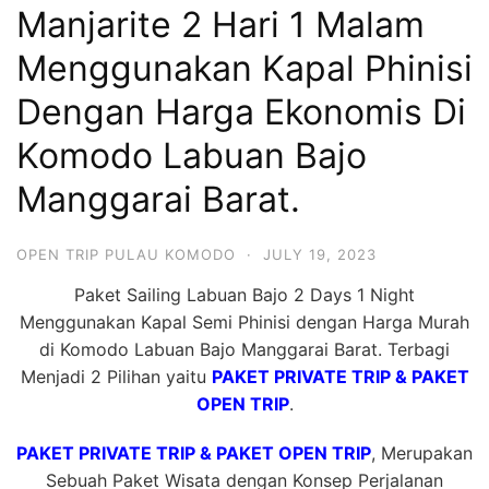
Manjarite 2 Hari 1 Malam
Hari
2
Menggunakan Kapal Phinisi
Malam,
Dengan Harga Ekonomis Di
2
Komodo Labuan Bajo
Hari
1
Manggarai Barat.
Malam
dan
OPEN TRIP PULAU KOMODO
·
JULY 19, 2023
1
Paket Sailing Labuan Bajo 2 Days 1 Night
Hari
Menggunakan Kapal Semi Phinisi dengan Harga Murah
Penuh
di Komodo Labuan Bajo Manggarai Barat. Terbagi
Menjadi 2 Pilihan yaitu
PAKET PRIVATE TRIP & PAKET
OPEN TRIP
.
PAKET PRIVATE TRIP & PAKET OPEN TRIP
, Merupakan
Sebuah Paket Wisata dengan Konsep Perjalanan