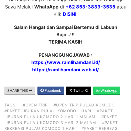
Saya Melalui
WhatsApp
di
+62 853-3839-3535
atau
Klik
DISINI
.
Salam Hangat dan Sampai Bertemu di Labuan
Bajo…!!!
TERIMA KASIH
PENANGGUNGJAWAB :
https://www.ramlihamdani.id/
https://ramlihamdani.web.id/
SHARE THIS
Facebook
Twitter/X
WhatsApp
TAGS:
#OPEN TRIP
#OPEN TRIP PULAU KOMODO
#PAKET LIBURAN PULAU KOMODO 1 HARI
#PAKET
LIBURAN PULAU KOMODO 2 HARI 1 MALAM
#PAKET
LIBURAN PULAU KOMODO 3 HARI 2 MALAM
#PAKET
REKREASI PULAU KOMODO 1 HARI
#PAKET REKREASI