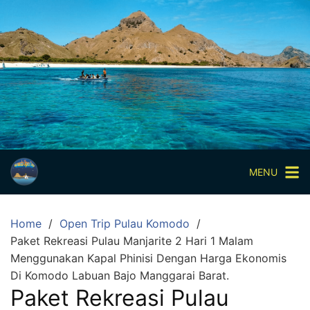
Skip
to
content
Paket
Wisata
Sharing
Trip
Komodo
Paket
Wisata
MENU
Open
Trip
Home
Open Trip Pulau Komodo
Pulau
Paket Rekreasi Pulau Manjarite 2 Hari 1 Malam
Komodo
Menggunakan Kapal Phinisi Dengan Harga Ekonomis
Labuan
Di Komodo Labuan Bajo Manggarai Barat.
Bajo
Paket Rekreasi Pulau
3