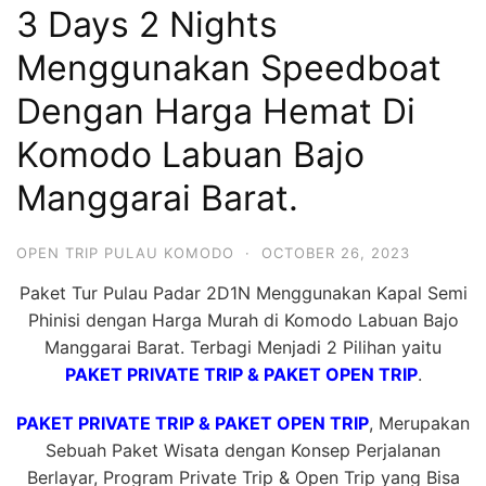
3 Days 2 Nights
Hari
2
Menggunakan Speedboat
Malam,
Dengan Harga Hemat Di
2
Komodo Labuan Bajo
Hari
1
Manggarai Barat.
Malam
dan
OPEN TRIP PULAU KOMODO
·
OCTOBER 26, 2023
1
Paket Tur Pulau Padar 2D1N Menggunakan Kapal Semi
Hari
Phinisi dengan Harga Murah di Komodo Labuan Bajo
Penuh
Manggarai Barat. Terbagi Menjadi 2 Pilihan yaitu
PAKET PRIVATE TRIP & PAKET OPEN TRIP
.
PAKET PRIVATE TRIP & PAKET OPEN TRIP
, Merupakan
Sebuah Paket Wisata dengan Konsep Perjalanan
Berlayar, Program Private Trip & Open Trip yang Bisa