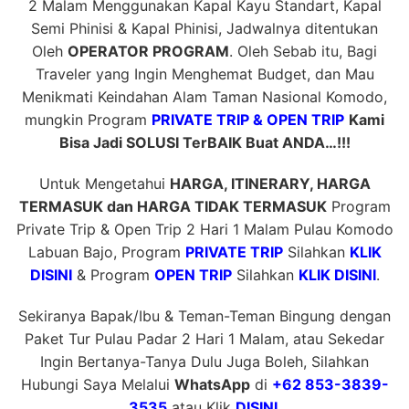
2 Malam Menggunakan Kapal Kayu Standart, Kapal
Semi Phinisi & Kapal Phinisi, Jadwalnya ditentukan
Oleh
OPERATOR PROGRAM
. Oleh Sebab itu, Bagi
Traveler yang Ingin Menghemat Budget, dan Mau
Menikmati Keindahan Alam Taman Nasional Komodo,
mungkin Program
PRIVATE TRIP & OPEN TRIP
Kami
Bisa Jadi SOLUSI TerBAIK Buat ANDA…!!!
Untuk Mengetahui
HARGA, ITINERARY, HARGA
TERMASUK dan HARGA TIDAK TERMASUK
Program
Private Trip & Open Trip 2 Hari 1 Malam Pulau Komodo
Labuan Bajo, Program
PRIVATE TRIP
Silahkan
KLIK
DISINI
& Program
OPEN TRIP
Silahkan
KLIK DISINI
.
Sekiranya Bapak/Ibu & Teman-Teman Bingung dengan
Paket Tur Pulau Padar 2 Hari 1 Malam, atau Sekedar
Ingin Bertanya-Tanya Dulu Juga Boleh, Silahkan
Hubungi Saya Melalui
WhatsApp
di
+62 853-3839-
3535
atau Klik
DISINI
.