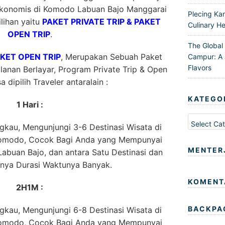
konomis di Komodo Labuan Bajo Manggarai
Plecing Ka
ilihan yaitu
PAKET PRIVATE TRIP & PAKET
Culinary He
OPEN TRIP
.
The Global
AKET OPEN TRIP
, Merupakan Sebuah Paket
Campur: A 
Flavors
anan Berlayar, Program Private Trip & Open
a dipilih Traveler antaralain :
KATEGO
1 Hari :
Kategori
kau, Mengunjungi 3-6 Destinasi Wisata di
Komodo, Cocok Bagi Anda yang Mempunyai
MENTER
abuan Bajo, dan antara Satu Destinasi dan
nnya Durasi Waktunya Banyak.
KOMENT
2H1M :
BACKPA
kau, Mengunjungi 6-8 Destinasi Wisata di
Komodo, Cocok Bagi Anda yang Mempunyai