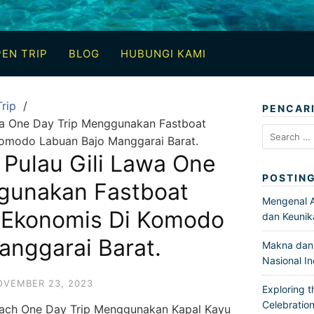
EN TRIP
BLOG
HUBUNGI KAMI
rip
PENCAR
awa One Day Trip Menggunakan Fastboat
Search
omodo Labuan Bajo Manggarai Barat.
for:
 Pulau Gili Lawa One
POSTIN
gunakan Fastboat
Mengenal Ar
 Ekonomis Di Komodo
dan Keunik
anggarai Barat.
Makna dan 
Nasional I
OVEMBER 23, 2023
Exploring t
Celebration
each One Day Trip Menggunakan Kapal Kayu