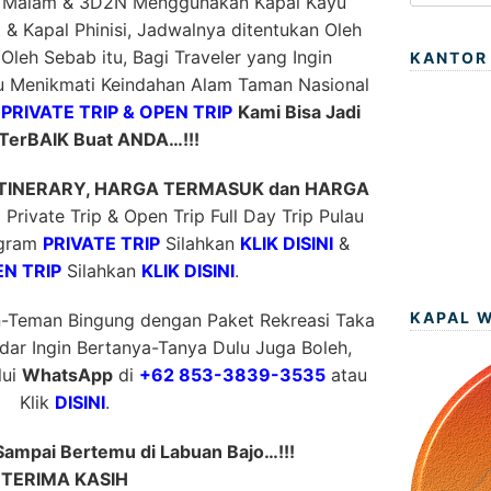
1 Malam & 3D2N Menggunakan Kapal Kayu
i & Kapal Phinisi, Jadwalnya ditentukan Oleh
 Oleh Sebab itu, Bagi Traveler yang Ingin
KANTOR
 Menikmati Keindahan Alam Taman Nasional
m
PRIVATE TRIP & OPEN TRIP
Kami Bisa Jadi
TerBAIK Buat ANDA…!!!
ITINERARY, HARGA TERMASUK dan HARGA
Private Trip & Open Trip Full Day Trip Pulau
ogram
PRIVATE TRIP
Silahkan
KLIK DISINI
&
N TRIP
Silahkan
KLIK DISINI
.
KAPAL 
n-Teman Bingung dengan Paket Rekreasi Taka
ar Ingin Bertanya-Tanya Dulu Juga Boleh,
lui
WhatsApp
di
+62 853-3839-3535
atau
Klik
DISINI
.
Sampai Bertemu di Labuan Bajo…!!!
TERIMA KASIH