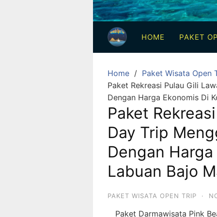
3
Hari
HOME
PAKET OP
2
Malam,
2
Home
Paket Wisata Open T
Hari
Paket Rekreasi Pulau Gili L
1
Dengan Harga Ekonomis Di K
Malam
Paket Rekreasi
dan
Day Trip Meng
1
Hari
Dengan Harga
Penuh
Labuan Bajo M
PAKET WISATA OPEN TRIP
·
N
Paket Darmawisata Pink B