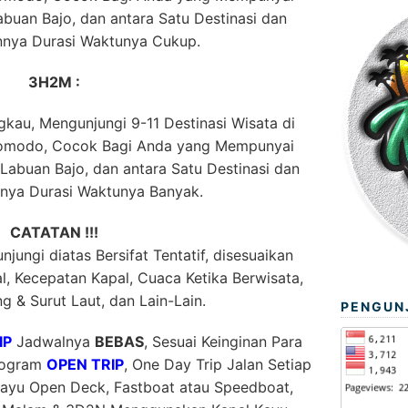
buan Bajo, dan antara Satu Destinasi dan
innya Durasi Waktunya Cukup.
3H2M :
kau, Mengunjungi 9-11 Destinasi Wisata di
Komodo, Cocok Bagi Anda yang Mempunyai
abuan Bajo, dan antara Satu Destinasi dan
nnya Durasi Waktunya Banyak.
CATATAN !!!
jungi diatas Bersifat Tentatif, disesuaikan
, Kecepatan Kapal, Cuaca Ketika Berwisata,
g & Surut Laut, dan Lain-Lain.
PENGUN
IP
Jadwalnya
BEBAS
, Sesuai Keinginan Para
Program
OPEN TRIP
, One Day Trip Jalan Setiap
ayu Open Deck, Fastboat atau Speedboat,