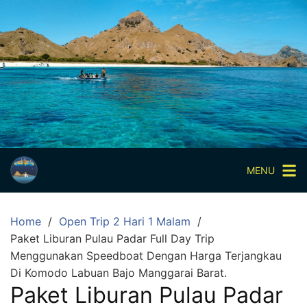
Skip
to
content
Paket
Wisata
Sharing
Trip
Komodo
Paket
Wisata
MENU
Open
Trip
Home
Open Trip 2 Hari 1 Malam
Pulau
Paket Liburan Pulau Padar Full Day Trip
Komodo
Menggunakan Speedboat Dengan Harga Terjangkau
Labuan
Di Komodo Labuan Bajo Manggarai Barat.
Bajo
Paket Liburan Pulau Padar
3