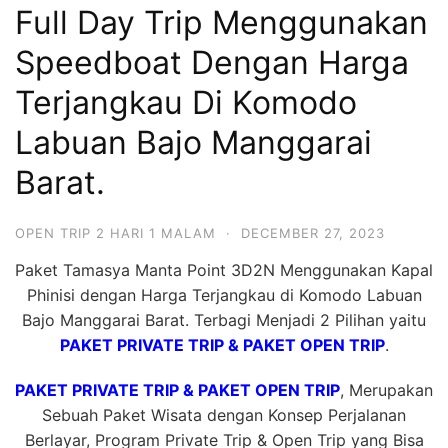
Full Day Trip Menggunakan
Hari
2
Speedboat Dengan Harga
Malam,
Terjangkau Di Komodo
2
Labuan Bajo Manggarai
Hari
1
Barat.
Malam
dan
OPEN TRIP 2 HARI 1 MALAM
·
DECEMBER 27, 2023
1
Paket Tamasya Manta Point 3D2N Menggunakan Kapal
Hari
Phinisi dengan Harga Terjangkau di Komodo Labuan
Penuh
Bajo Manggarai Barat. Terbagi Menjadi 2 Pilihan yaitu
PAKET PRIVATE TRIP & PAKET OPEN TRIP
.
PAKET PRIVATE TRIP & PAKET OPEN TRIP
, Merupakan
Sebuah Paket Wisata dengan Konsep Perjalanan
Berlayar, Program Private Trip & Open Trip yang Bisa