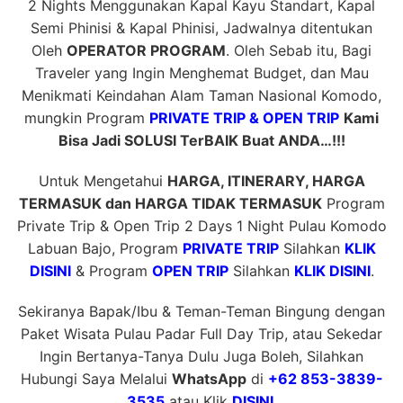
2 Nights Menggunakan Kapal Kayu Standart, Kapal
Semi Phinisi & Kapal Phinisi, Jadwalnya ditentukan
Oleh
OPERATOR PROGRAM
. Oleh Sebab itu, Bagi
Traveler yang Ingin Menghemat Budget, dan Mau
Menikmati Keindahan Alam Taman Nasional Komodo,
mungkin Program
PRIVATE TRIP & OPEN TRIP
Kami
Bisa Jadi SOLUSI TerBAIK Buat ANDA…!!!
Untuk Mengetahui
HARGA, ITINERARY, HARGA
TERMASUK dan HARGA TIDAK TERMASUK
Program
Private Trip & Open Trip 2 Days 1 Night Pulau Komodo
Labuan Bajo, Program
PRIVATE TRIP
Silahkan
KLIK
DISINI
& Program
OPEN TRIP
Silahkan
KLIK DISINI
.
Sekiranya Bapak/Ibu & Teman-Teman Bingung dengan
Paket Wisata Pulau Padar Full Day Trip, atau Sekedar
Ingin Bertanya-Tanya Dulu Juga Boleh, Silahkan
Hubungi Saya Melalui
WhatsApp
di
+62 853-3839-
3535
atau Klik
DISINI
.