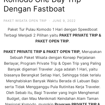
Hari
Dengan Fastboat
2
Malam,
PAKET WISATA OPEN TRIP
·
JUNE 9, 2022
2
Paket Tur Pulau Komodo 1 Hari dengan Speedboat
Hari
Terbagi Menjadi 2 Pilihan yaitu
PAKET PRIVATE TRIP &
1
PAKET OPEN TRIP
.
Malam
dan
PAKET PRIVATE TRIP & PAKET OPEN TRIP,
Merupakan
Sebuah Paket Wisata dengan Konsep Perjalanan
1
Berlayar, Program Private Trip & Open Trip yang Paling
Hari
Banyak digemari Traveler Juga adalah 1 Hari, yaitu
Penuh
biasanya Berangkat Setiap Hari, Sehingga tidak terlalu
Menghabiskan Banyak Waktu Berada di Labuan Bajo
serta Tidak Mengganggu Pula Rutinitas Kerja Traveler.
Oleh Sebab itu, Bagi Traveler yang Ingin Menghemat
Budget, dan Mau Menikmati Keindahan Alam Taman
Nasional Komodo, mungkin
Program PRIVATE TRIP &