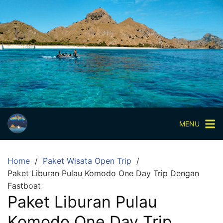
Skip
to
content
Paket
Wisata
Sharing
Trip
Komodo
Paket
Wisata
MENU
Open
Trip
Home
Paket Wisata Open Trip
Pulau
Paket Liburan Pulau Komodo One Day Trip Dengan
Komodo
Fastboat
Labuan
Paket Liburan Pulau
Bajo
Komodo One Day Trip
3