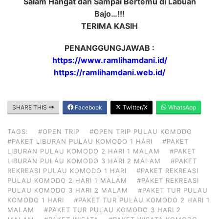
Salam Hangat dan Sampai Bertemu di Labuan
Bajo…!!!
TERIMA KASIH
PENANGGUNGJAWAB :
https://www.ramlihamdani.id/
https://ramlihamdani.web.id/
SHARE THIS
Facebook
Twitter/X
WhatsApp
TAGS:
#OPEN TRIP
#OPEN TRIP PULAU KOMODO
#PAKET LIBURAN PULAU KOMODO 1 HARI
#PAKET
LIBURAN PULAU KOMODO 2 HARI 1 MALAM
#PAKET
LIBURAN PULAU KOMODO 3 HARI 2 MALAM
#PAKET
REKREASI PULAU KOMODO 1 HARI
#PAKET REKREASI
PULAU KOMODO 2 HARI 1 MALAM
#PAKET REKREASI
PULAU KOMODO 3 HARI 2 MALAM
#PAKET TUR PULAU
KOMODO 1 HARI
#PAKET TUR PULAU KOMODO 2 HARI 1
MALAM
#PAKET TUR PULAU KOMODO 3 HARI 2