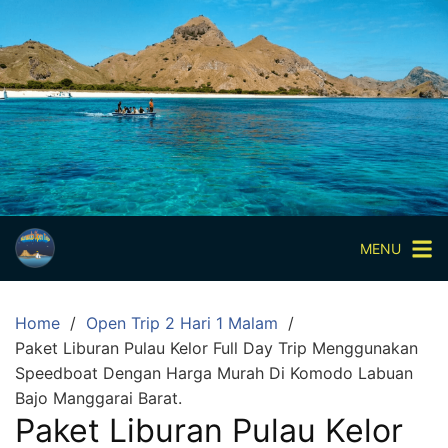
Skip
to
content
Paket
Wisata
Sharing
Trip
Komodo
Paket
Wisata
MENU
Open
Trip
Home
Open Trip 2 Hari 1 Malam
Pulau
Paket Liburan Pulau Kelor Full Day Trip Menggunakan
Komodo
Speedboat Dengan Harga Murah Di Komodo Labuan
Labuan
Bajo Manggarai Barat.
Bajo
Paket Liburan Pulau Kelor
3