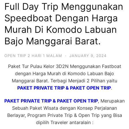
Full Day Trip Menggunakan
Hari
2
Speedboat Dengan Harga
Malam,
Murah Di Komodo Labuan
2
Bajo Manggarai Barat.
Hari
1
Malam
OPEN TRIP 2 HARI 1 MALAM
·
JANUARY 9, 2024
dan
Paket Tur Pulau Kelor 3D2N Menggunakan Fastboat
1
dengan Harga Murah di Komodo Labuan Bajo
Hari
Manggarai Barat. Terbagi Menjadi 2 Pilihan yaitu
Penuh
PAKET PRIVATE TRIP & PAKET OPEN TRIP
.
PAKET PRIVATE TRIP & PAKET OPEN TRIP
, Merupakan
Sebuah Paket Wisata dengan Konsep Perjalanan
Berlayar, Program Private Trip & Open Trip yang Bisa
dipilih Traveler antaralain :