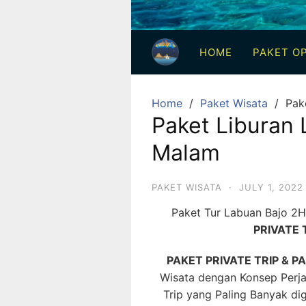
3
Hari
HOME
PAKET OP
2
Malam,
2
Home
Paket Wisata
Pak
Hari
Paket Liburan 
1
Malam
Malam
dan
1
PAKET WISATA
·
JULY 1, 2022
Hari
Paket Tur Labuan Bajo 2H
Penuh
PRIVATE 
PAKET PRIVATE TRIP & P
Wisata dengan Konsep Perjal
Trip yang Paling Banyak di