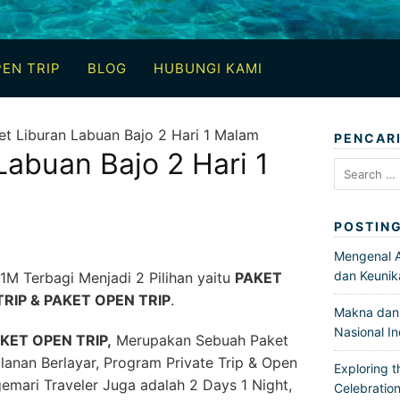
EN TRIP
BLOG
HUBUNGI KAMI
et Liburan Labuan Bajo 2 Hari 1 Malam
PENCAR
Labuan Bajo 2 Hari 1
Search
for:
POSTIN
Mengenal Ar
dan Keunik
1M Terbagi Menjadi 2 Pilihan yaitu
PAKET
TRIP & PAKET OPEN TRIP
.
Makna dan 
Nasional I
AKET OPEN TRIP,
Merupakan Sebuah Paket
anan Berlayar, Program Private Trip & Open
Exploring t
gemari Traveler Juga adalah 2 Days 1 Night,
Celebration