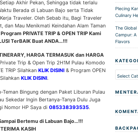
Setiap Akhir Pekan, Sehingga tidak terlalu
Plecing Ka
ktu Berada di Labuan Bajo serta Tidak
Culinary He
erja Traveler. Oleh Sebab itu, Bagi Traveler
t, dan Mau Menikmati Keindahan Alam Taman
The Global
n
Program PRIVATE TRIP & OPEN TRIP Kami
Campur: A 
OLUSI TerBAIK Buat ANDA…!!!
Flavors
ITINERARY, HARGA TERMASUK dan HARGA
KATEGO
rivate Trip & Open Trip 2H1M Pulau Komodo
E TRIP Silahkan
KLIK DISINI
& Program OPEN
Kategori
 Silahkan
KLIK DISINI
.
n-Teman Bingung dengan Paket Liburan Pulau
MENTER
au Sekedar Ingin Bertanya-Tanya Dulu Juga
ngi Nomor HP Saya di
085338393535
.
KOMENT
Sampai Bertemu di Labuan Bajo…!!!
BACKPA
TERIMA KASIH