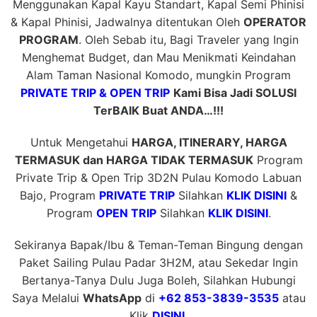
Menggunakan Kapal Kayu Standart, Kapal Semi Phinisi
& Kapal Phinisi, Jadwalnya ditentukan Oleh
OPERATOR
PROGRAM
. Oleh Sebab itu, Bagi Traveler yang Ingin
Menghemat Budget, dan Mau Menikmati Keindahan
Alam Taman Nasional Komodo, mungkin Program
PRIVATE TRIP & OPEN TRIP
Kami Bisa Jadi SOLUSI
TerBAIK Buat ANDA…!!!
Untuk Mengetahui
HARGA, ITINERARY, HARGA
TERMASUK dan HARGA TIDAK TERMASUK
Program
Private Trip & Open Trip 3D2N Pulau Komodo Labuan
Bajo, Program
PRIVATE TRIP
Silahkan
KLIK DISINI
&
Program
OPEN TRIP
Silahkan
KLIK DISINI
.
Sekiranya Bapak/Ibu & Teman-Teman Bingung dengan
Paket Sailing Pulau Padar 3H2M, atau Sekedar Ingin
Bertanya-Tanya Dulu Juga Boleh, Silahkan Hubungi
Saya Melalui
WhatsApp
di
+62 853-3839-3535
atau
Klik
DISINI
.