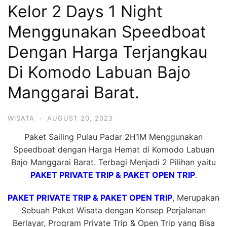
Kelor 2 Days 1 Night
Hari
2
Menggunakan Speedboat
Malam,
Dengan Harga Terjangkau
2
Di Komodo Labuan Bajo
Hari
1
Manggarai Barat.
Malam
dan
WISATA
·
AUGUST 20, 2023
1
Paket Sailing Pulau Padar 2H1M Menggunakan
Hari
Speedboat dengan Harga Hemat di Komodo Labuan
Penuh
Bajo Manggarai Barat. Terbagi Menjadi 2 Pilihan yaitu
PAKET PRIVATE TRIP & PAKET OPEN TRIP
.
PAKET PRIVATE TRIP & PAKET OPEN TRIP
, Merupakan
Sebuah Paket Wisata dengan Konsep Perjalanan
Berlayar, Program Private Trip & Open Trip yang Bisa