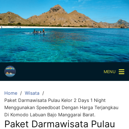
Skip
to
content
Paket
Wisata
Sharing
Trip
Komodo
Paket
Wisata
MENU
Open
Trip
Home
Wisata
Pulau
Paket Darmawisata Pulau Kelor 2 Days 1 Night
Komodo
Menggunakan Speedboat Dengan Harga Terjangkau
Labuan
Di Komodo Labuan Bajo Manggarai Barat.
Bajo
Paket Darmawisata Pulau
3