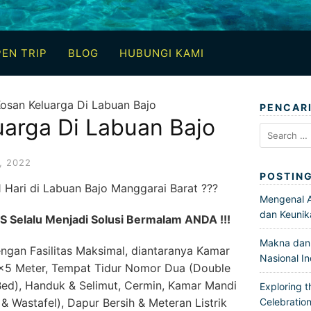
EN TRIP
BLOG
HUBUNGI KAMI
osan Keluarga Di Labuan Bajo
PENCAR
uarga Di Labuan Bajo
Search
for:
, 2022
POSTIN
 Hari di Labuan Bajo Manggarai Barat ???
Mengenal Ar
dan Keunik
Selalu Menjadi Solusi Bermalam ANDA !!!
Makna dan 
gan Fasilitas Maksimal, diantaranya Kamar
Nasional I
×5 Meter, Tempat Tidur Nomor Dua (Double
ed), Handuk & Selimut, Cermin, Kamar Mandi
Exploring t
Wastafel), Dapur Bersih & Meteran Listrik
Celebration