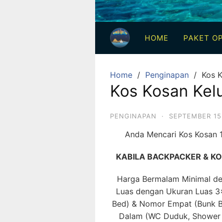
3
Hari
HOME
PAKET OP
2
Malam,
2
Home
Penginapan
Kos K
Hari
Kos Kosan Kel
1
Malam
PENGINAPAN
·
SEPTEMBER 15
dan
Anda Mencari Kos Kosan 1
1
Hari
KABILA BACKPACKER & KOS 
Penuh
Harga Bermalam Minimal den
Luas dengan Ukuran Luas 3
Bed) & Nomor Empat (Bunk B
Dalam (WC Duduk, Shower & 