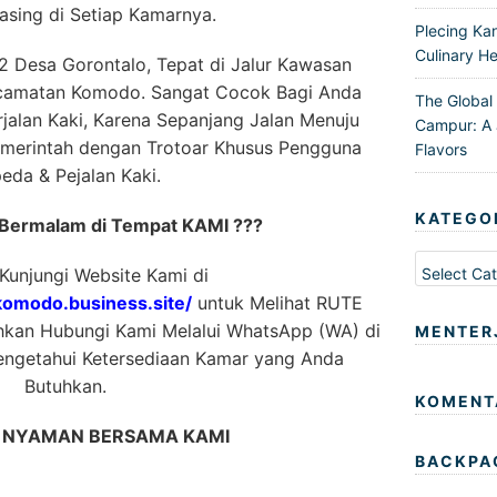
sing di Setiap Kamarnya.
Plecing Ka
Culinary He
12 Desa Gorontalo, Tepat di Jalur Kawasan
ecamatan Komodo. Sangat Cocok Bagi Anda
The Global
jalan Kaki, Karena Sepanjang Jalan Menuju
Campur: A 
 Pemerintah dengan Trotoar Khusus Pengguna
Flavors
eda & Pejalan Kaki.
KATEGO
 Bermalam di Tempat KAMI ???
Kategori
 Kunjungi Website Kami di
omodo.business.site/
untuk Melihat RUTE
ahkan Hubungi Kami Melalui WhatsApp (WA) di
MENTER
ngetahui Ketersediaan Kamar yang Anda
Butuhkan.
KOMENT
T NYAMAN BERSAMA KAMI
BACKPA