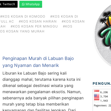
Twitter/X
WhatsApp
#KOS KOSAN DI KOMODO
#KOS KOSAN DI
FULL AC
#KOS KOSAN HARIAN
#KOS KOSAN
RAH
#KOS KOSAN PER MINGGU
#KOS
KOS KOSAN YANG MURAH
Penginapan Murah di Labuan Bajo
yang Nyaman dan Menarik
Liburan ke Labuan Bajo sering kali
dianggap mahal, terutama karena kota ini
PENGUN
dikenal sebagai destinasi wisata yang
menawarkan pengalaman eksotis. Namun,
sebenarnya ada banyak pilihan penginapan
murah yang tetap bisa memberikan
kenyamanan dan fasilitas lengkap. Dari